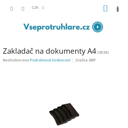
Přejít
NÁKUP
na
CZK
obsah
KOŠÍK
Zakladač na dokumenty A4
195381
Průměrné
Neohodnoceno
Podrobnosti hodnocení
Značka:
BBP
hodnocení
produktu
je
0,0
z
5
hvězdiček.