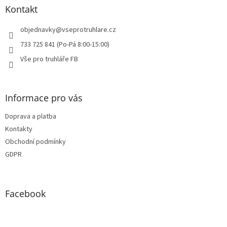
a
Kontakt
t
í
objednavky
@
vseprotruhlare.cz
733 725 841 (Po-Pá 8:00-15:00)
Vše pro truhláře FB
Informace pro vás
Doprava a platba
Kontakty
Obchodní podmínky
GDPR
Facebook