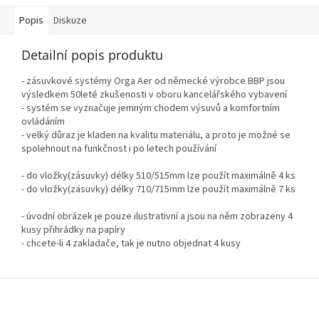
Popis
Diskuze
Detailní popis produktu
- zásuvkové systémy Orga Aer od německé výrobce BBP jsou
výsledkem 50leté zkušenosti v oboru kancelářského vybavení
- systém se vyznačuje jemným chodem výsuvů a komfortním
ovládáním
- velký důraz je kladen na kvalitu materiálu, a proto je možné se
spolehnout na funkčnost i po letech používání
- do vložky(zásuvky) délky 510/515mm lze použít maximálně 4 ks
- do vložky(zásuvky) délky 710/715mm lze použít maximálně 7 ks
- úvodní obrázek je pouze ilustrativní a jsou na něm zobrazeny 4
kusy přihrádky na papíry
- chcete-li 4 zakladače, tak je nutno objednat 4 kusy
Z
á
p