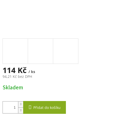
114 Kč
/ ks
94,21 Kč bez DPH
Měrná
Skladem
cena:
Přidat do košíku