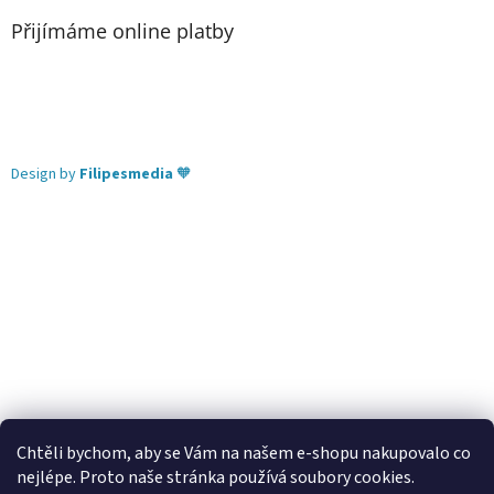
Přijímáme online platby
Design by
Filipesmedia
🧡
Chtěli bychom, aby se Vám na našem e-shopu nakupovalo co
nejlépe. Proto naše stránka používá soubory cookies.
Lekva nábytek
ubytování pod Pálavou
kování Tulip