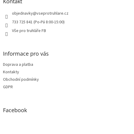
a
Kontakt
t
í
objednavky
@
vseprotruhlare.cz
733 725 841 (Po-Pá 8:00-15:00)
Vše pro truhláře FB
Informace pro vás
Doprava a platba
Kontakty
Obchodní podmínky
GDPR
Facebook