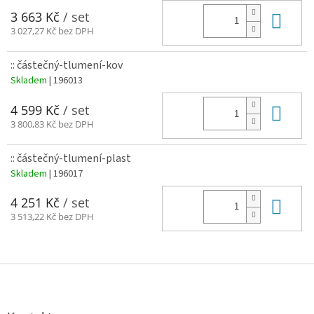
Do 
3 663 Kč
/ set
3 027,27 Kč bez DPH
:: částečný-tlumení-kov
Skladem
| 196013
Do 
4 599 Kč
/ set
3 800,83 Kč bez DPH
:: částečný-tlumení-plast
Skladem
| 196017
Do 
4 251 Kč
/ set
3 513,22 Kč bez DPH
Z
á
p