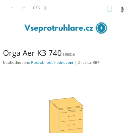
Přejít
NÁKUP
na
CZK
obsah
KOŠÍK
Orga Aer K3 740
196016
Průměrné
Neohodnoceno
Podrobnosti hodnocení
Značka:
BBP
hodnocení
produktu
je
0,0
z
5
hvězdiček.