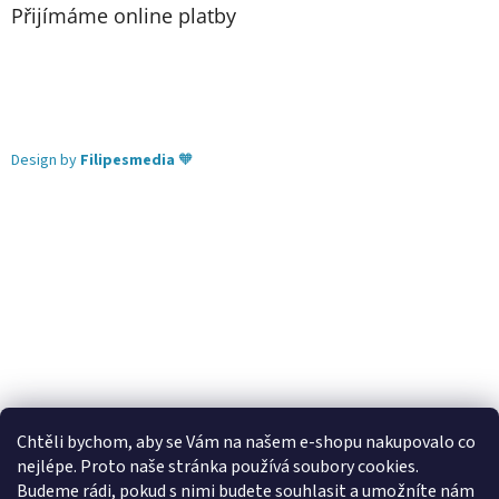
Přijímáme online platby
Design by
Filipesmedia
🧡
Chtěli bychom, aby se Vám na našem e-shopu nakupovalo co
nejlépe. Proto naše stránka používá soubory cookies.
Lekva nábytek
ubytování pod Pálavou
kování Tulip
Budeme rádi, pokud s nimi budete souhlasit a umožníte nám
úchytky Gamet
úchytky Siro
Blum - perfecting motion