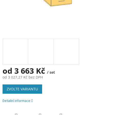
od
3 663 Kč
/ set
od
3 027,27 Kč
bez DPH
Měrná
ZVOLTE VARIANTU
cena:
Detailní informace