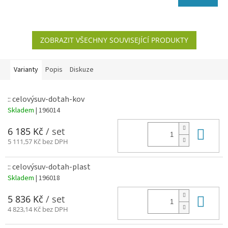
ZOBRAZIT VŠECHNY SOUVISEJÍCÍ PRODUKTY
Varianty
Popis
Diskuze
:: celovýsuv-dotah-kov
Skladem
| 196014
Do 
6 185 Kč
/ set
5 111,57 Kč bez DPH
:: celovýsuv-dotah-plast
Skladem
| 196018
Do 
5 836 Kč
/ set
4 823,14 Kč bez DPH