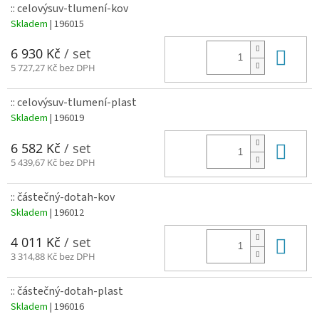
:: celovýsuv-tlumení-kov
Skladem
| 196015
Do 
6 930 Kč
/ set
5 727,27 Kč bez DPH
:: celovýsuv-tlumení-plast
Skladem
| 196019
Do 
6 582 Kč
/ set
5 439,67 Kč bez DPH
:: částečný-dotah-kov
Skladem
| 196012
Do 
4 011 Kč
/ set
3 314,88 Kč bez DPH
:: částečný-dotah-plast
Skladem
| 196016