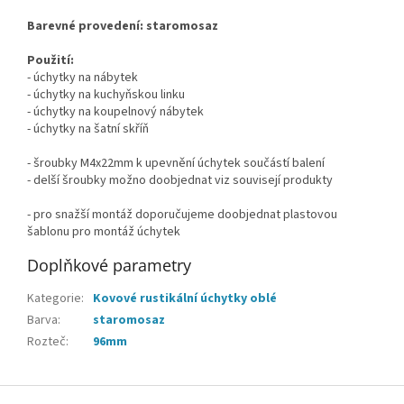
Barevné provedení: staromosaz
Použití:
- úchytky na nábytek
- úchytky na kuchyňskou linku
- úchytky na koupelnový nábytek
- úchytky na šatní skříň
- šroubky M4x22mm k upevnění úchytek součástí balení
- delší šroubky možno doobjednat viz souvisejí produkty
- pro snažší montáž doporučujeme doobjednat plastovou
šablonu pro montáž úchytek
Doplňkové parametry
Kategorie
:
Kovové rustikální úchytky oblé
Barva
:
staromosaz
Rozteč
:
96mm
Z