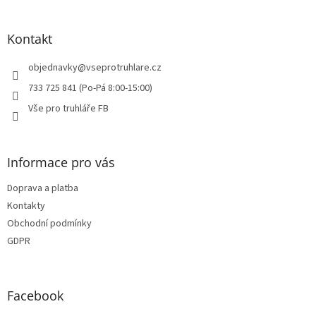
á
p
a
Kontakt
t
í
objednavky
@
vseprotruhlare.cz
733 725 841 (Po-Pá 8:00-15:00)
Vše pro truhláře FB
Informace pro vás
Doprava a platba
Kontakty
Obchodní podmínky
GDPR
Facebook