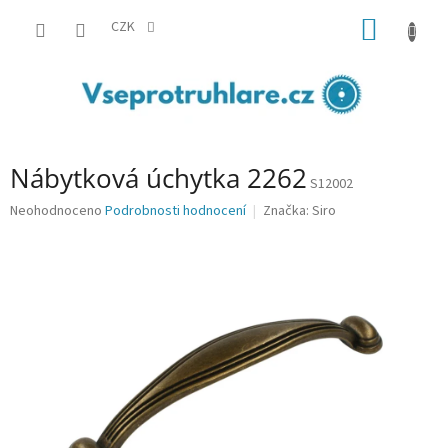
Přejít
NÁKUP
na
CZK
obsah
KOŠÍK
Nábytková úchytka 2262
S12002
Průměrné
Neohodnoceno
Podrobnosti hodnocení
Značka:
Siro
hodnocení
produktu
je
0,0
z
5
hvězdiček.