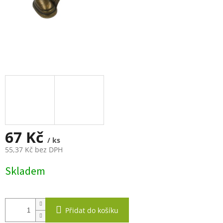
67 Kč
/ ks
55,37 Kč bez DPH
Měrná
Skladem
cena:
Přidat do košíku