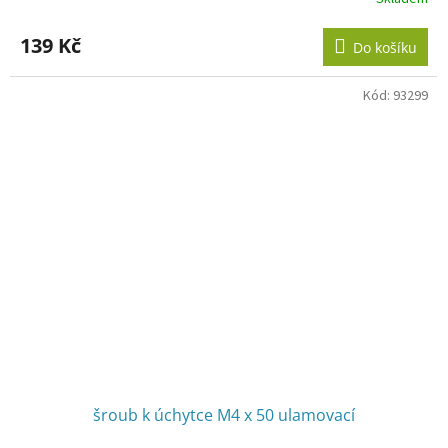
Průměrné
hodnocení
produktu
139 Kč
Do košíku
je
3,0
z
Kód:
93299
5
hvězdiček.
šroub k úchytce M4 x 50 ulamovací