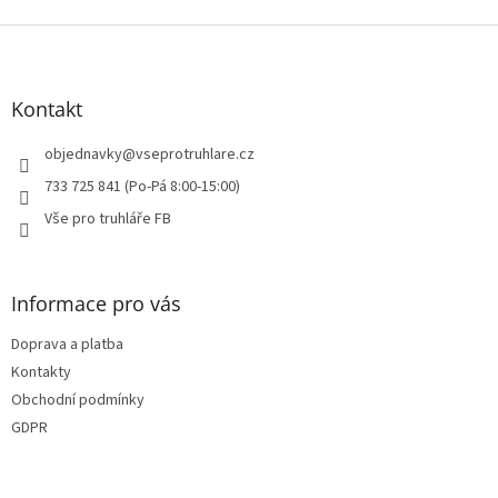
Z
á
p
a
Kontakt
t
í
objednavky
@
vseprotruhlare.cz
733 725 841 (Po-Pá 8:00-15:00)
Vše pro truhláře FB
Informace pro vás
Doprava a platba
Kontakty
Obchodní podmínky
GDPR