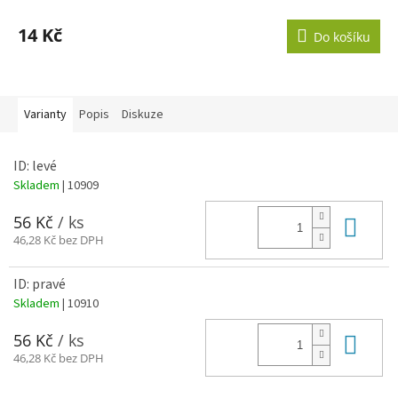
14 Kč
Do košíku
Varianty
Popis
Diskuze
ID: levé
Skladem
| 10909
Do 
56 Kč
/ ks
46,28 Kč bez DPH
ID: pravé
Skladem
| 10910
Do 
56 Kč
/ ks
46,28 Kč bez DPH