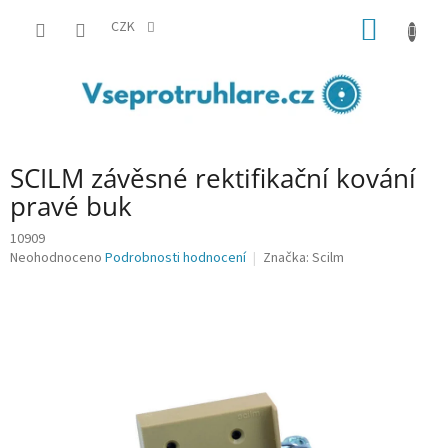
Přejít
NÁKUP
na
CZK
obsah
KOŠÍK
SCILM závěsné rektifikační kování
pravé buk
10909
Průměrné
Neohodnoceno
Podrobnosti hodnocení
Značka:
Scilm
hodnocení
produktu
je
0,0
z
5
hvězdiček.