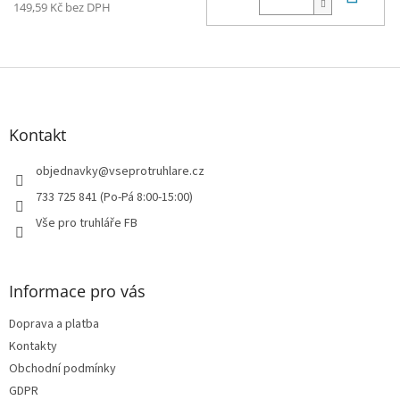
149,59 Kč bez DPH
Z
á
p
a
Kontakt
t
í
objednavky
@
vseprotruhlare.cz
733 725 841 (Po-Pá 8:00-15:00)
Vše pro truhláře FB
Informace pro vás
Doprava a platba
Kontakty
Obchodní podmínky
GDPR