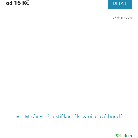
produktu
16 Kč
od
DETAIL
je
2,6
Kód:
82770
z
5
hvězdiček.
SCILM závěsné rektifikační kování pravé hnědá
Skladem
Průměrné