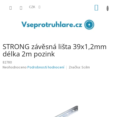
Přejít
NÁKUP
na
CZK
obsah
KOŠÍK
STRONG závěsná lišta 39x1,2mm
délka 2m pozink
82780
Průměrné
Neohodnoceno
Podrobnosti hodnocení
Značka:
Scilm
hodnocení
produktu
je
0,0
z
5
hvězdiček.