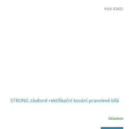
Kód:
82621
STRONG závěsné rektifikační kování pravolevé bílá
Skladem
Průměrné
hodnocení