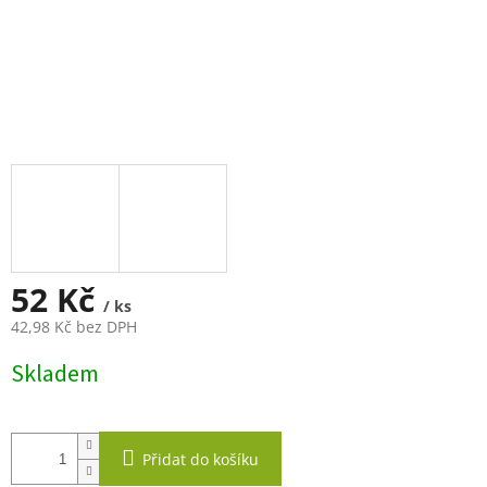
52 Kč
/ ks
42,98 Kč bez DPH
Měrná
Skladem
cena:
Přidat do košíku