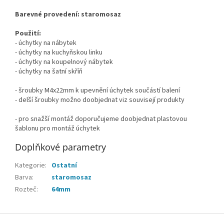
Barevné provedení: staromosaz
Použití:
- úchytky na nábytek
- úchytky na kuchyňskou linku
- úchytky na koupelnový nábytek
- úchytky na šatní skříň
- šroubky M4x22mm k upevnění úchytek součástí balení
- delší šroubky možno doobjednat viz souvisejí produkty
- pro snažší montáž doporučujeme doobjednat plastovou
šablonu pro montáž úchytek
Doplňkové parametry
Kategorie
:
Ostatní
Barva
:
staromosaz
Rozteč
:
64mm
Z