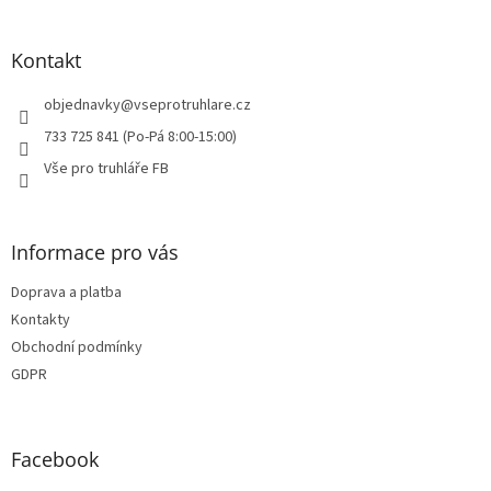
á
p
a
Kontakt
t
í
objednavky
@
vseprotruhlare.cz
733 725 841 (Po-Pá 8:00-15:00)
Vše pro truhláře FB
Informace pro vás
Doprava a platba
Kontakty
Obchodní podmínky
GDPR
Facebook