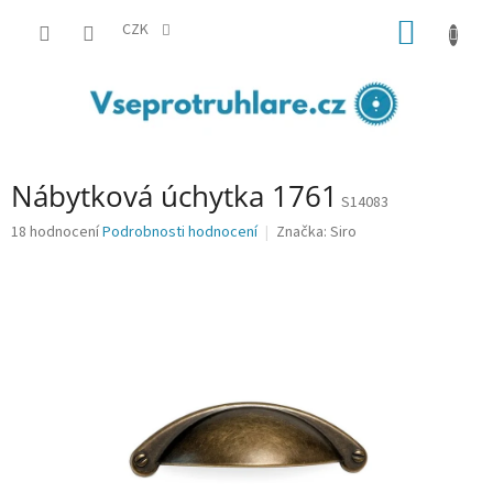
Přejít
NÁKUP
na
CZK
obsah
KOŠÍK
Nábytková úchytka 1761
S14083
Průměrné
18 hodnocení
Podrobnosti hodnocení
Značka:
Siro
hodnocení
produktu
je
3,7
z
5
hvězdiček.