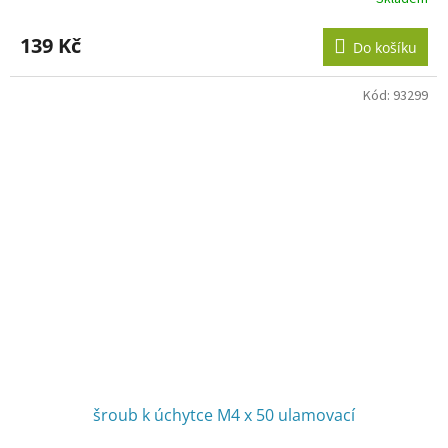
Průměrné
hodnocení
produktu
139 Kč
Do košíku
je
3,0
z
Kód:
93299
5
hvězdiček.
šroub k úchytce M4 x 50 ulamovací