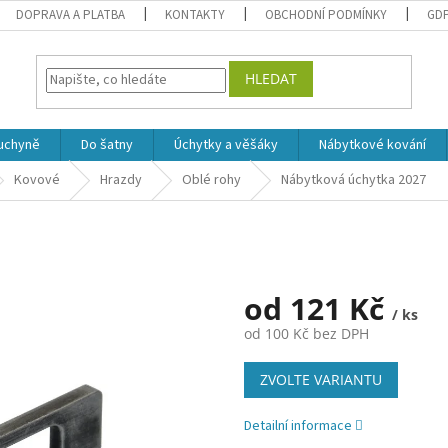
DOPRAVA A PLATBA
KONTAKTY
OBCHODNÍ PODMÍNKY
GD
HLEDAT
uchyně
Do šatny
Úchytky a věšáky
Nábytkové kování
Kovové
Hrazdy
Oblé rohy
Nábytková úchytka 2027
od
121 Kč
/ ks
od
100 Kč
bez DPH
Měrná
ZVOLTE VARIANTU
cena:
Detailní informace