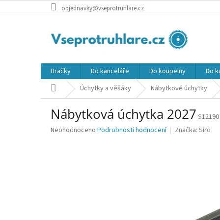
Přejít
objednavky@vseprotruhlare.cz
na
obsah
Hračky
Do kanceláře
Do koupelny
Do k
Domů
Úchytky a věšáky
Nábytkové úchytky
Nábytková úchytka 2027
S12190
Průměrné
Neohodnoceno
Podrobnosti hodnocení
Značka:
Siro
hodnocení
produktu
je
0,0
z
5
hvězdiček.