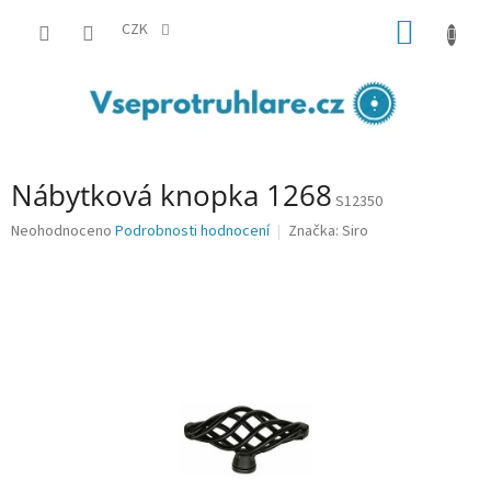
Přejít
NÁKUP
na
CZK
obsah
KOŠÍK
Nábytková knopka 1268
S12350
Průměrné
Neohodnoceno
Podrobnosti hodnocení
Značka:
Siro
hodnocení
produktu
je
0,0
z
5
hvězdiček.