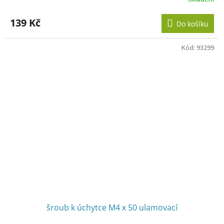
Průměrné
hodnocení
produktu
139 Kč
Do košíku
je
3,0
z
Kód:
93299
5
hvězdiček.
šroub k úchytce M4 x 50 ulamovací