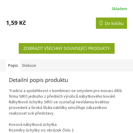
Skladem
1,59 Kč
Do košíku
ZOBRAZIT VŠECHNY SOUVISEJÍCÍ PRODUKTY
Popis
Diskuze
Detailní popis produktu
Tradice a spolehlivost v kombinaci se smyslem pro inovaci dělá
firmu SIRO jednoho z předních výrobců nábytkového kování.
Nábytkové úchytky SIRO se vyznačují nevídanou kvalitou
provedení a široká škála nabídky umožňuje zákazníkovi
realizovat své představy.
Kovová nábytková úchytka
Rozměry úchytky viz obrázek číslo 2