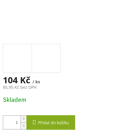
104 Kč
/ ks
85,95 Kč bez DPH
Měrná
Skladem
cena:
Přidat do košíku