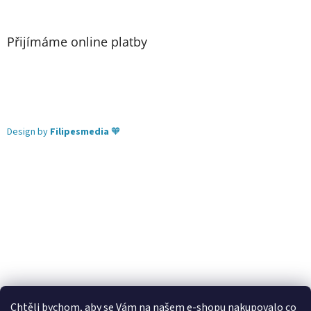
Přijímáme online platby
Design by
Filipesmedia
🧡
Chtěli bychom, aby se Vám na našem e-shopu nakupovalo co