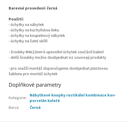
Barevné provedení: černá
Použití:
- úchytky na nábytek
- úchytky na kuchyňskou linku
- úchytky na koupelnový nábytek
- úchytky na šatní skříň
- šroubky M4x22mm k upevnění úchytek součástí balení
- delší šroubky možno doobjednat viz souvisejí produkty
- pro snažší montáž doporučujeme doobjednat plastovou
šablonu pro montáž úchytek
Doplňkové parametry
Nábytkové knopky rustikální kombinace kov-
Kategorie
:
porcelán kulaté
Barva
:
Černá
Z