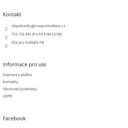
á
p
a
Kontakt
t
í
objednavky
@
vseprotruhlare.cz
733 725 841 (Po-Pá 8:00-15:00)
Vše pro truhláře FB
Informace pro vás
Doprava a platba
Kontakty
Obchodní podmínky
GDPR
Facebook