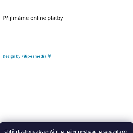
Přijímáme online platby
Design by
Filipesmedia
🧡
Chtěli bychom, aby se Vám na našem e-shopu nakupovalo co