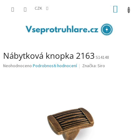
Přejít
NÁKUP
na
CZK
obsah
KOŠÍK
Nábytková knopka 2163
S14148
Průměrné
Neohodnoceno
Podrobnosti hodnocení
Značka:
Siro
hodnocení
produktu
je
0,0
z
5
hvězdiček.