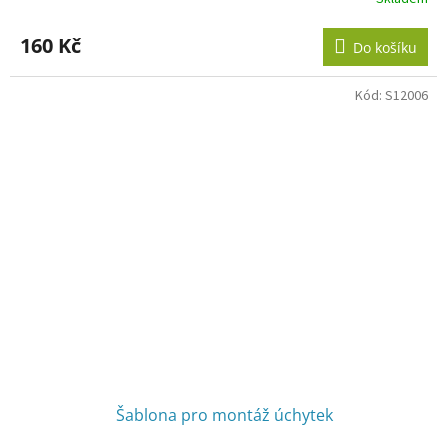
Průměrné
hodnocení
produktu
160 Kč
Do košíku
je
2,7
z
Kód:
S12006
5
hvězdiček.
Šablona pro montáž úchytek