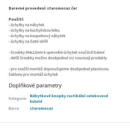
Barevné provedení: staromosaz čer
Použití:
- úchytky na nábytek
- úchytky na kuchyňskou linku
- úchytky na koupelnový nábytek
- úchytky na šatní skříň
- šroubky M4x22mm k upevnění úchytek součástí balení
- delší šroubky možno doobjednat viz souvisejí produkty
- pro snažší montáž doporučujeme doobjednat plastovou
šablonu pro montáž úchytek
Doplňkové parametry
Nábytkové knopky rustikální celokovové
Kategorie
:
kulaté
Barva
:
staromosaz
Z