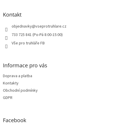
á
p
a
Kontakt
t
í
objednavky
@
vseprotruhlare.cz
733 725 841 (Po-Pá 8:00-15:00)
Vše pro truhláře FB
Informace pro vás
Doprava a platba
Kontakty
Obchodní podmínky
GDPR
Facebook