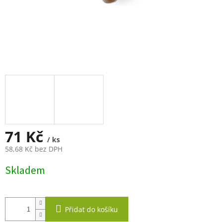
71 Kč
/ ks
58,68 Kč bez DPH
Měrná
Skladem
cena:
Přidat do košíku