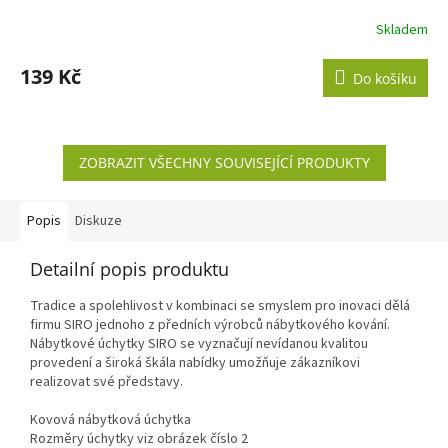
Skladem
Průměrné
hodnocení
produktu
139 Kč
Do košíku
je
3,0
z
5
ZOBRAZIT VŠECHNY SOUVISEJÍCÍ PRODUKTY
hvězdiček.
Popis
Diskuze
Detailní popis produktu
Tradice a spolehlivost v kombinaci se smyslem pro inovaci dělá
firmu SIRO jednoho z předních výrobců nábytkového kování.
Nábytkové úchytky SIRO se vyznačují nevídanou kvalitou
provedení a široká škála nabídky umožňuje zákazníkovi
realizovat své představy.
Kovová nábytková úchytka
Rozměry úchytky viz obrázek číslo 2