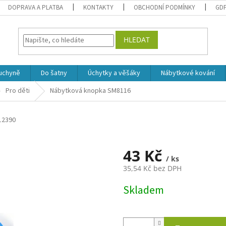
DOPRAVA A PLATBA
KONTAKTY
OBCHODNÍ PODMÍNKY
GD
HLEDAT
uchyně
Do šatny
Úchytky a věšáky
Nábytkové kování
Pro děti
Nábytková knopka SM8116
12390
43 Kč
/ ks
35,54 Kč bez DPH
Měrná
Skladem
cena: