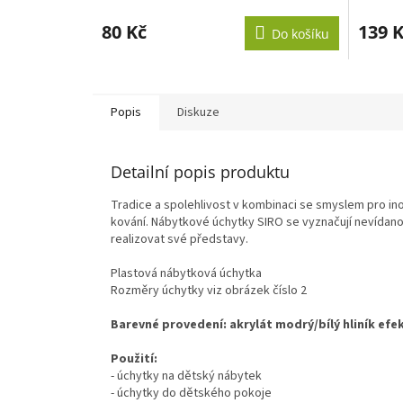
hodnoce
produkt
80 Kč
139 
Do košíku
je
3,0
z
5
hvězdič
Popis
Diskuze
Detailní popis produktu
Tradice a spolehlivost v kombinaci se smyslem pro in
kování. Nábytkové úchytky SIRO se vyznačují nevídano
realizovat své představy.
Plastová nábytková úchytka
Rozměry úchytky viz obrázek číslo 2
Barevné provedení: akrylát modrý/bílý hliník efe
Použití:
- úchytky na dětský nábytek
- úchytky do dětského pokoje