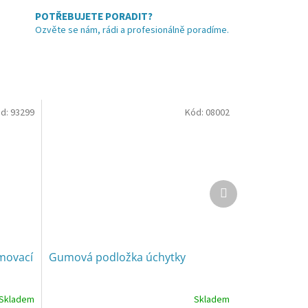
POTŘEBUJETE PORADIT?
Ozvěte se nám, rádi a profesionálně poradíme.
d:
93299
Kód:
08002
Další
produkt
amovací
Gumová podložka úchytky
Skladem
Skladem
Průměrné