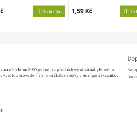
ní
u
Kč
1,59 Kč
Do košíku
Do 
ek.
Dop
ovaci dělá firmu SIRO jednoho z předních výrobců nábytkového
Kate
u kvalitou provedení a široká škála nabídky umožňuje zákazníkovi
Barv
kt