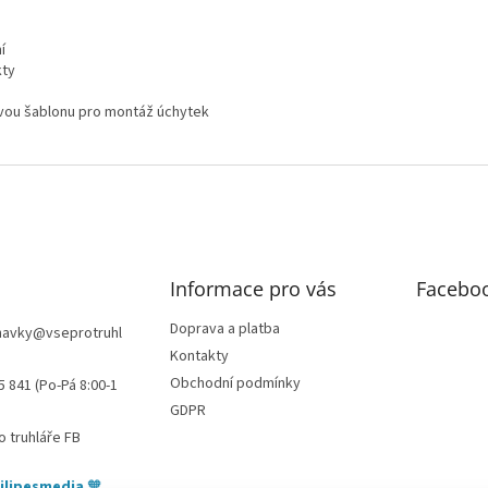
í
kty
vou šablonu pro montáž úchytek
Informace pro vás
Facebo
Doprava a platba
navky
@
vseprotruhl
Kontakty
Obchodní podmínky
5 841 (Po-Pá 8:00-1
GDPR
o truhláře FB
ilipesmedia
🧡