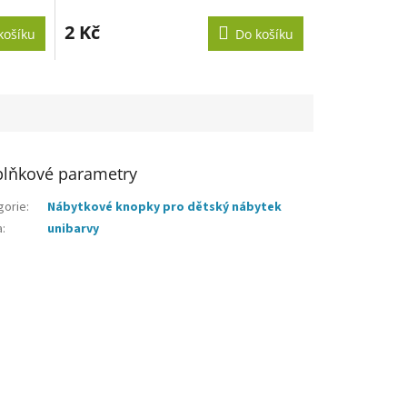
hodnocení
produktu
2 Kč
košíku
Do košíku
je
5,0
z
5
hvězdiček.
lňkové parametry
gorie
:
Nábytkové knopky pro dětský nábytek
a
:
unibarvy