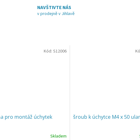
NAVŠTIVTE NÁS
v prodejně v Jihlavě
Kód:
S12006
Kó
a pro montáž úchytek
šroub k úchytce M4 x 50 ul
Skladem
né