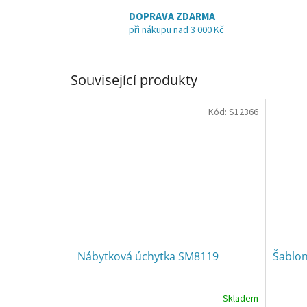
DOPRAVA ZDARMA
při nákupu nad 3 000 Kč
Související produkty
Kód:
S12366
Nábytková úchytka SM8119
Šablon
Skladem
Průměr