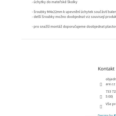
- úchytky do mateřské školky
- šroubky M4x22mm k upevnění úchytek součástí balen
- delší šroubky možno doobjednat viz souvisejí produ
- pro snažší montáž doporučujeme doobjednat plasto
Z
á
p
a
t
Kontakt
í
objed
are.cz
733 72
5:00)
Vše pr
Design by
F