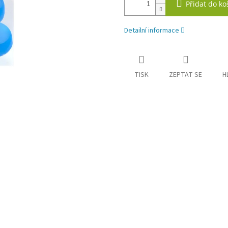
Přidat do ko
Detailní informace
TISK
ZEPTAT SE
H