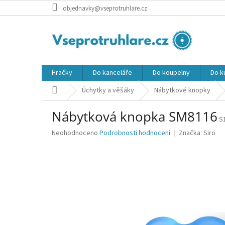
Přejít
objednavky@vseprotruhlare.cz
na
obsah
Hračky
Do kanceláře
Do koupelny
Do k
Domů
Úchytky a věšáky
Nábytkové knopky
Nábytková knopka SM8116
S
Průměrné
Neohodnoceno
Podrobnosti hodnocení
Značka:
Siro
hodnocení
produktu
je
0,0
z
5
hvězdiček.