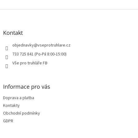
v
l
Z
á
á
d
p
a
a
Kontakt
c
t
í
í
objednavky
@
vseprotruhlare.cz
p
r
733 725 841 (Po-Pá 8:00-15:00)
v
Vše pro truhláře FB
k
y
v
ý
Informace pro vás
p
i
Doprava a platba
s
u
Kontakty
Obchodní podmínky
GDPR