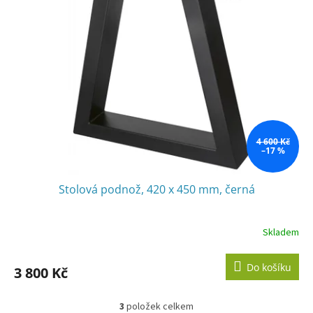
4 600 Kč
–17 %
Stolová podnož, 420 x 450 mm, černá
Skladem
Do košíku
3 800 Kč
3
položek celkem
O