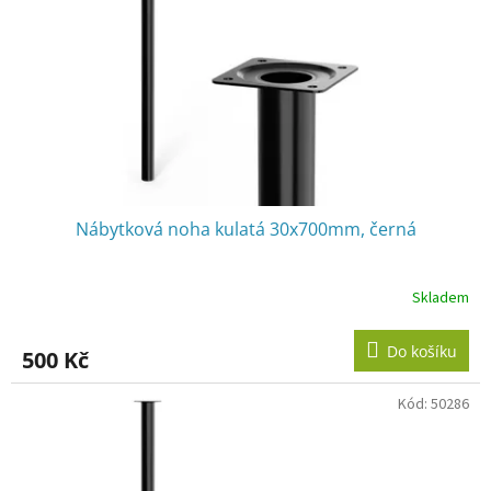
r
u
o
k
d
t
u
ů
k
t
ů
Nábytková noha kulatá 30x700mm, černá
Skladem
Do košíku
500 Kč
Kód:
50286