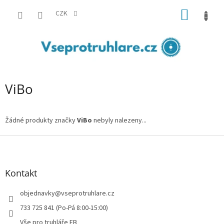
Přejít
NÁKUP
na
CZK
obsah
KOŠÍK
ViBo
Žádné produkty značky
ViBo
nebyly nalezeny...
Z
á
p
a
Kontakt
t
í
objednavky
@
vseprotruhlare.cz
733 725 841 (Po-Pá 8:00-15:00)
Vše pro truhláře FB