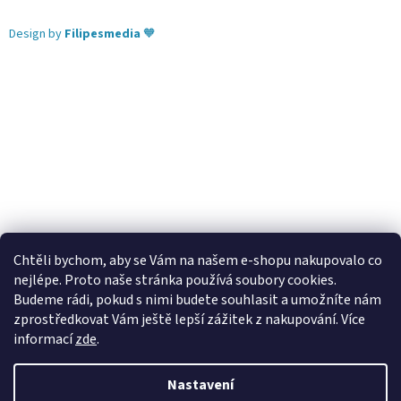
Design by
Filipesmedia
🧡
Chtěli bychom, aby se Vám na našem e-shopu nakupovalo co
nejlépe. Proto naše stránka používá soubory cookies.
Lekva nábytek
ubytování pod Pálavou
kování Tulip
Budeme rádi, pokud s nimi budete souhlasit a umožníte nám
úchytky Gamet
úchytky Siro
Blum - perfecting motion
zprostředkovat Vám ještě lepší zážitek z nakupování.
Více
informací
zde
.
Nastavení
Vytvořil Shoptet