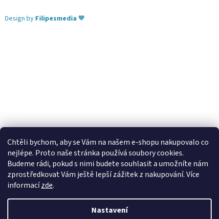
Design by
Filipesmedia
🧡
Chtěli bychom, aby se Vám na našem e-shopu nakupovalo co
nejlépe. Proto naše stránka používá soubory cookies.
Lekva nábytek
ubytování pod Pálavou
kování Tulip
Budeme rádi, pokud s nimi budete souhlasit a umožníte nám
úchytky Gamet
úchytky Siro
Blum - perfecting motion
zprostředkovat Vám ještě lepší zážitek z nakupování.
Více
informací
zde
.
Nastavení
Vytvořil Shoptet