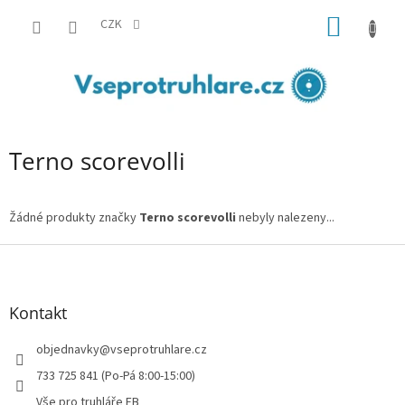
Přejít
NÁKUP
na
CZK
obsah
KOŠÍK
Terno scorevolli
Žádné produkty značky
Terno scorevolli
nebyly nalezeny...
Z
á
p
a
Kontakt
t
í
objednavky
@
vseprotruhlare.cz
733 725 841 (Po-Pá 8:00-15:00)
Vše pro truhláře FB