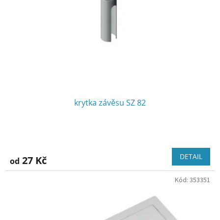
r
u
o
k
d
t
u
ů
k
t
ů
krytka závěsu SZ 82
DETAIL
27 Kč
od
Kód:
353351