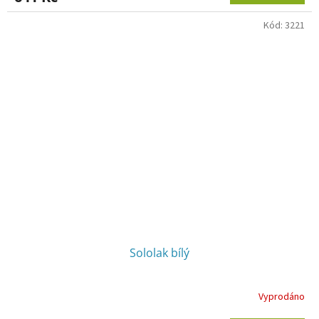
3,5
z
Kód:
3221
5
hvězdiček.
Sololak bílý
Vyprodáno