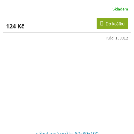
Skladem
Do košíku
124 Kč
Kód:
153312
nábytková nožka 80x80x100