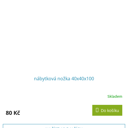
nábytková nožka 40x40x100
Skladem
Průměrné
hodnocení
produktu
Do košíku
80 Kč
je
3,1
z