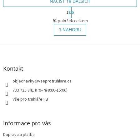
NAČÍST 18 DALŠÍCH
5
hvězdiček.
S
1
6
t
O
r
91
položek celkem
v
á
l
NAHORU
n
á
k
o
d
v
Z
a
á
c
á
n
í
p
í
p
a
Kontakt
r
t
v
í
objednavky
@
vseprotruhlare.cz
k
y
733 725 841 (Po-Pá 8:00-15:00)
v
Vše pro truhláře FB
ý
p
i
s
Informace pro vás
u
Doprava a platba