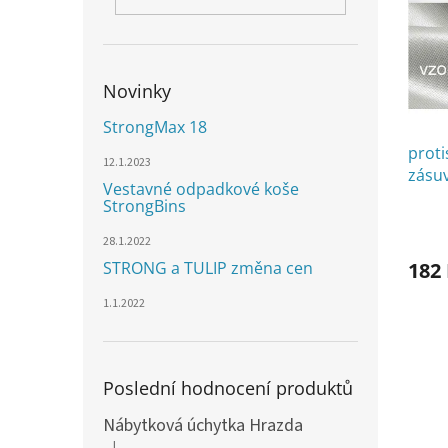
i
r
n
s
o
e
p
d
l
r
u
o
k
Novinky
d
t
StrongMax 18
u
ů
k
proti
12.1.2023
t
zásu
Vestavné odpadkové koše
ů
StrongBins
28.1.2022
182
STRONG a TULIP změna cen
1.1.2022
Poslední hodnocení produktů
Nábytková úchytka Hrazda
|