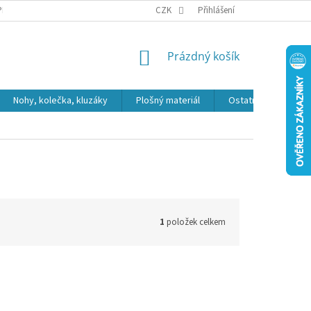
PR
CZK
Přihlášení
NÁKUPNÍ
Prázdný košík
KOŠÍK
Nohy, kolečka, kluzáky
Plošný materiál
Ostatní
Výpro
1
položek celkem