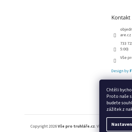
a
t
Kontakt
í
objed
are.cz
733 72
5:00)
Vše pr
Design by
F
Chtěli bycho
Proto naše s
Lekva nábytek
u
budete souhl
zážitek z na
Nastaven
Copyright 2026
Vše pro truhláře.cz
. Všechna práva vyhr