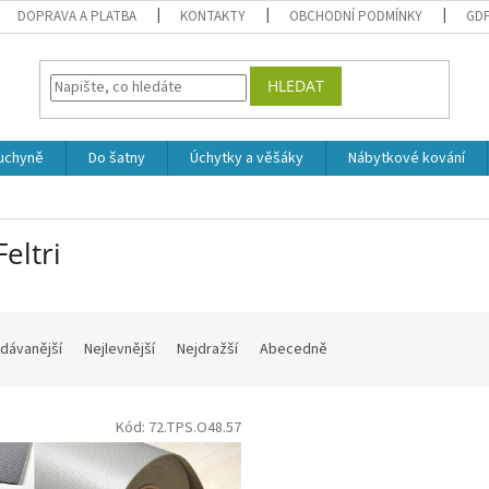
DOPRAVA A PLATBA
KONTAKTY
OBCHODNÍ PODMÍNKY
GD
HLEDAT
uchyně
Do šatny
Úchytky a věšáky
Nábytkové kování
Feltri
dávanější
Nejlevnější
Nejdražší
Abecedně
Kód:
72.TPS.O48.57