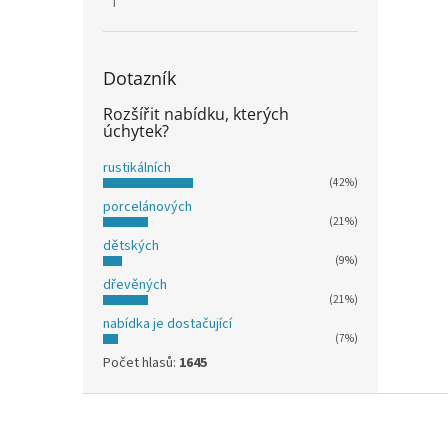
Hodnocení produktu je 5 z 5 hvězdiček.
Dotazník
Rozšířit nabídku, kterých
úchytek?
rustikálních
(42%)
porcelánových
(21%)
dětských
(9%)
dřevěných
(21%)
nabídka je dostačující
(7%)
Počet hlasů:
1645
Z
á
p