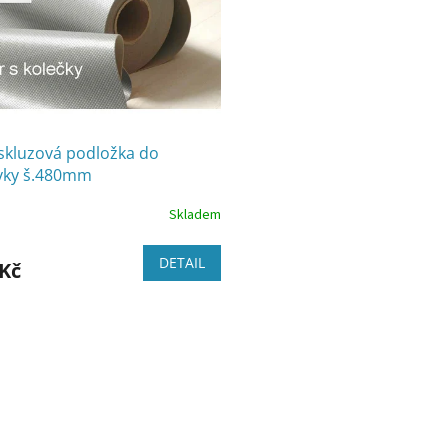
skluzová podložka do
vky š.480mm
Skladem
DETAIL
 Kč
O
v
l
á
d
a
c