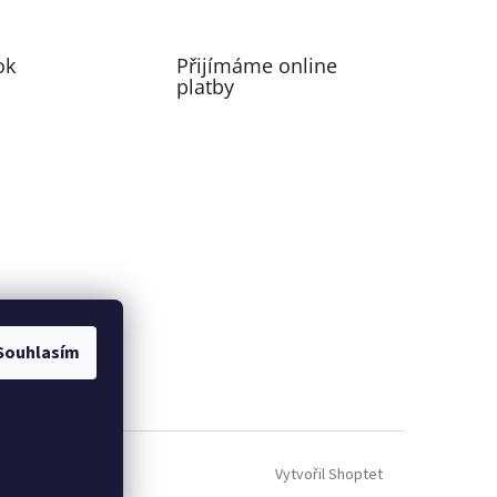
ok
Přijímáme online
platby
Souhlasím
perfecting motion
Vytvořil Shoptet