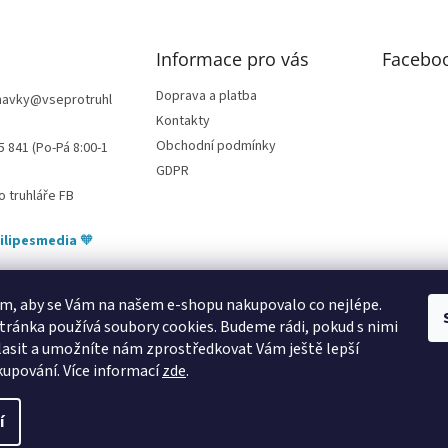
Informace pro vás
Facebo
Doprava a platba
navky
@
vseprotruhl
Kontakty
Obchodní podmínky
5 841 (Po-Pá 8:00-1
GDPR
o truhláře FB
ilipesmedia
🧡
m, aby se Vám na našem e-shopu nakupovalo co nejlépe.
tránka používá soubory cookies. Budeme rádi, pokud s nimi
bytování pod Pálavou
kování Tulip
úchytky Gamet
úchytky Siro
Blum - 
asit a umožníte nám zprostředkovat Vám ještě lepší
kupování.
Více informací
zde
.
í
azena.