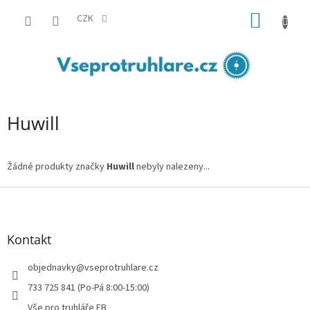
Přejít
NÁKUP
na
CZK
obsah
KOŠÍK
Huwill
Žádné produkty značky
Huwill
nebyly nalezeny...
Z
á
p
a
Kontakt
t
í
objednavky
@
vseprotruhlare.cz
733 725 841 (Po-Pá 8:00-15:00)
Vše pro truhláře FB