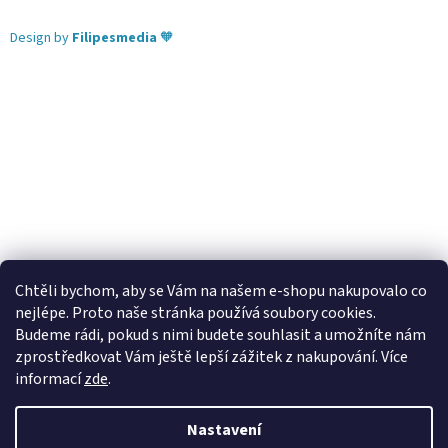
Design by
Filipesmedia
🧡
Chtěli bychom, aby se Vám na našem e-shopu nakupovalo co
nejlépe. Proto naše stránka používá soubory cookies.
Lekva nábytek
ubytování pod Pálavou
kování Tulip
Budeme rádi, pokud s nimi budete souhlasit a umožníte nám
úchytky Gamet
úchytky Siro
Blum - perfecting motion
zprostředkovat Vám ještě lepší zážitek z nakupování.
Více
informací
zde
.
Nastavení
Vytvořil Shoptet