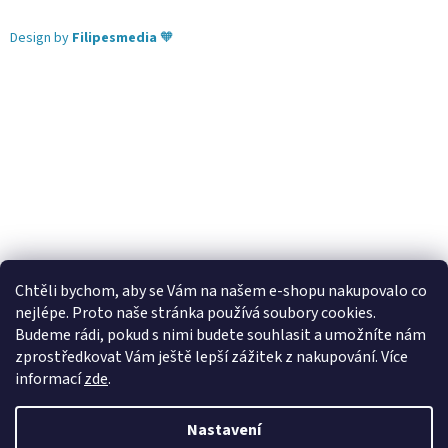
Design by
Filipesmedia
🧡
Chtěli bychom, aby se Vám na našem e-shopu nakupovalo co
nejlépe. Proto naše stránka používá soubory cookies.
Lekva nábytek
ubytování pod Pálavou
kování Tulip
Budeme rádi, pokud s nimi budete souhlasit a umožníte nám
úchytky Gamet
úchytky Siro
Blum - perfecting motion
zprostředkovat Vám ještě lepší zážitek z nakupování.
Více
informací
zde
.
Nastavení
Vytvořil Shoptet