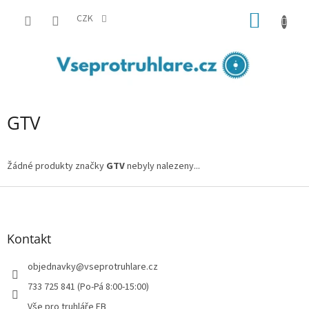
Přejít
NÁKUP
na
CZK
obsah
KOŠÍK
GTV
Žádné produkty značky
GTV
nebyly nalezeny...
Z
á
p
a
Kontakt
t
í
objednavky
@
vseprotruhlare.cz
733 725 841 (Po-Pá 8:00-15:00)
Vše pro truhláře FB