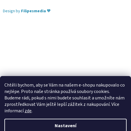
Design by
Filipesmedia
🧡
Chtěli bychom, aby se Vám na našem e-shopu nakupovalo co
nejlépe. Proto naše stránka používá soubory cookies.
Lekva nábytek
ubytování pod Pálavou
kování Tulip
Budeme rádi, pokud s nimi budete souhlasit a umožníte nám
úchytky Gamet
úchytky Siro
Blum - perfecting motion
zprostředkovat Vám ještě lepší zážitek z nakupování.
Více
informací
zde
.
Nastavení
Vytvořil Shoptet