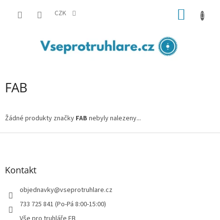
Přejít
NÁKUP
na
CZK
obsah
KOŠÍK
FAB
Žádné produkty značky
FAB
nebyly nalezeny...
Z
á
p
a
Kontakt
t
í
objednavky
@
vseprotruhlare.cz
733 725 841 (Po-Pá 8:00-15:00)
Vše pro truhláře FB