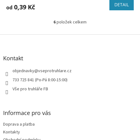
DETAIL
0,39 Kč
od
6
položek celkem
O
v
l
Z
á
á
d
p
a
a
Kontakt
c
t
í
í
objednavky
@
vseprotruhlare.cz
p
r
733 725 841 (Po-Pá 8:00-15:00)
v
Vše pro truhláře FB
k
y
v
ý
Informace pro vás
p
i
Doprava a platba
s
u
Kontakty
Obchodní podmínky