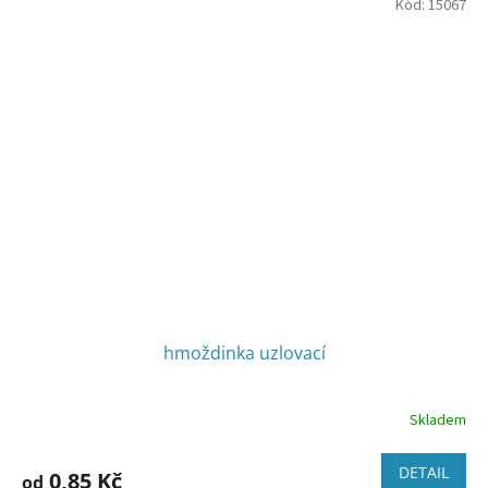
Kód:
15067
hmoždinka uzlovací
Skladem
DETAIL
0,85 Kč
od