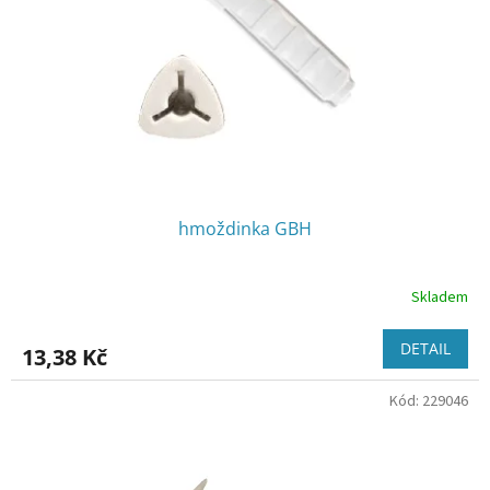
r
u
o
k
d
t
u
ů
k
t
ů
hmoždinka GBH
Skladem
DETAIL
13,38 Kč
Kód:
229046