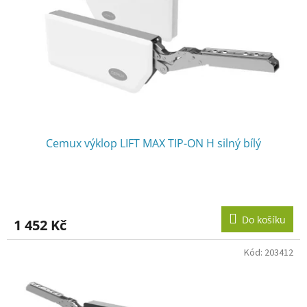
r
u
o
k
d
t
u
ů
k
t
ů
Cemux výklop LIFT MAX TIP-ON H silný bílý
Do košíku
1 452 Kč
Kód:
203412