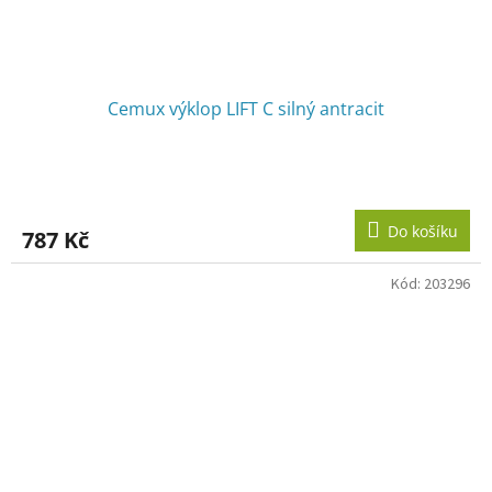
Cemux výklop LIFT C silný antracit
Do košíku
787 Kč
Kód:
203296