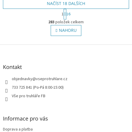
NAČÍST 18 DALŠÍCH
S
1
16
t
O
r
283
položek celkem
v
á
l
NAHORU
n
á
k
o
d
v
Z
a
á
c
á
n
í
p
í
p
a
Kontakt
r
t
v
í
objednavky
@
vseprotruhlare.cz
k
y
733 725 841 (Po-Pá 8:00-15:00)
v
Vše pro truhláře FB
ý
p
i
s
Informace pro vás
u
Doprava a platba