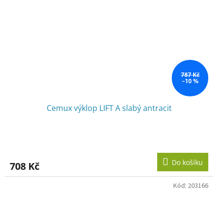
787 Kč
–10 %
Cemux výklop LIFT A slabý antracit
Do košíku
708 Kč
Kód:
203166