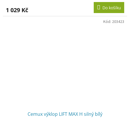
Do košíku
1 029 Kč
Kód:
203423
Cemux výklop LIFT MAX H silný bílý