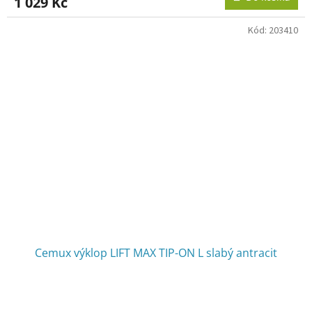
1 029 Kč
Kód:
203410
Cemux výklop LIFT MAX TIP-ON L slabý antracit