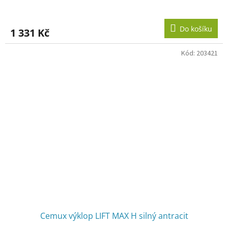
Do košíku
1 331 Kč
Kód:
203421
Cemux výklop LIFT MAX H silný antracit