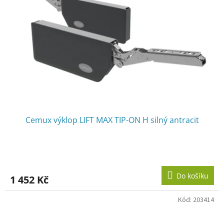
Cemux výklop LIFT MAX TIP-ON H silný antracit
Do košíku
1 452 Kč
Kód:
203414