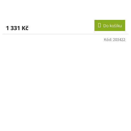
Do košíku
1 331 Kč
Kód:
203422