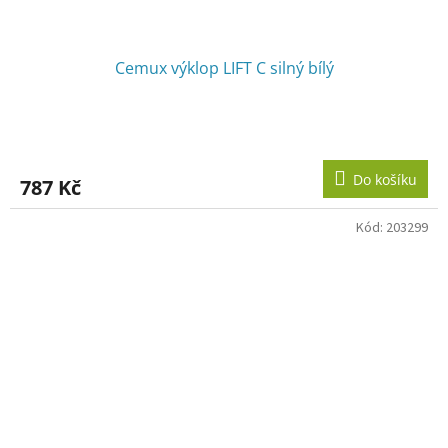
Cemux výklop LIFT C silný bílý
Do košíku
787 Kč
Kód:
203299