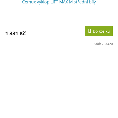
Cemux výklop LIFT MAX M střední bílý
Do košíku
1 331 Kč
Kód:
203420