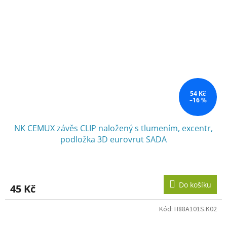
54 Kč
–16 %
NK CEMUX závěs CLIP naložený s tlumením, excentr,
podložka 3D eurovrut SADA
Do košíku
45 Kč
Kód:
H88A101S.K02