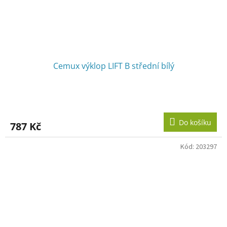
Cemux výklop LIFT B střední bílý
Do košíku
787 Kč
Kód:
203297