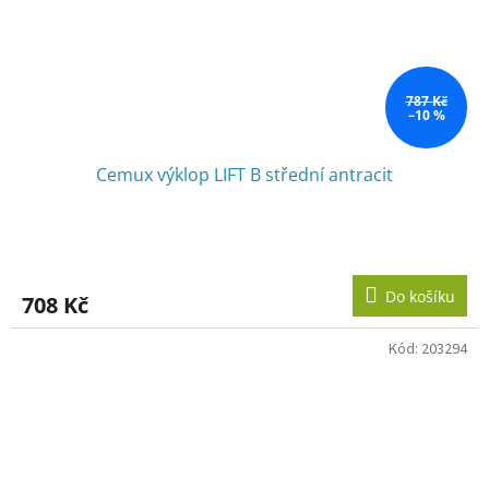
787 Kč
–10 %
Cemux výklop LIFT B střední antracit
Do košíku
708 Kč
Kód:
203294