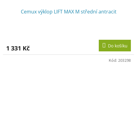
Cemux výklop LIFT MAX M střední antracit
Do košíku
1 331 Kč
Kód:
203298