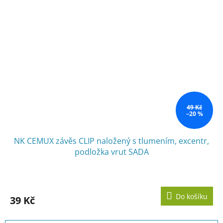
49 Kč
–20 %
NK CEMUX závěs CLIP naložený s tlumením, excentr,
podložka vrut SADA
Do košíku
39 Kč