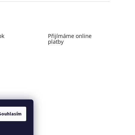
ok
Přijímáme online
platby
Souhlasím
perfecting motion