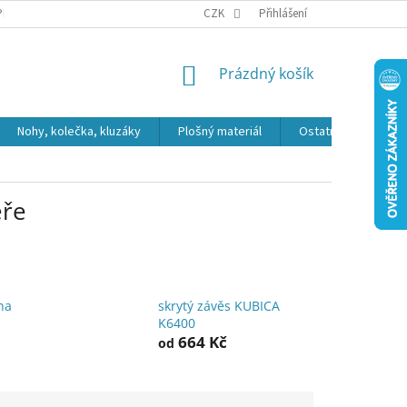
PR
CZK
Přihlášení
NÁKUPNÍ
Prázdný košík
KOŠÍK
Nohy, kolečka, kluzáky
Plošný materiál
Ostatní
Výpro
eře
na
skrytý závěs KUBICA
K6400
664 Kč
od