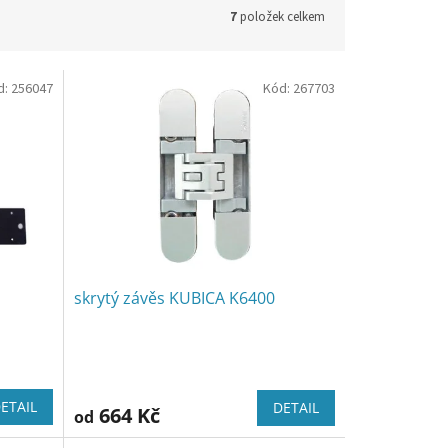
7
položek celkem
d:
256047
Kód:
267703
skrytý závěs KUBICA K6400
ETAIL
DETAIL
664 Kč
od