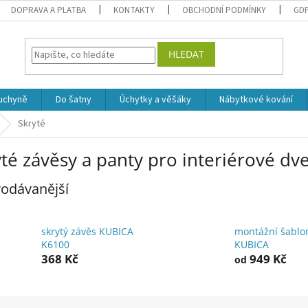
DOPRAVA A PLATBA
KONTAKTY
OBCHODNÍ PODMÍNKY
GD
HLEDAT
uchyně
Do šatny
Úchytky a věšáky
Nábytkové kování
Skryté
té závěsy a panty pro interiérové dv
odávanější
skrytý závěs KUBICA
montážní šablo
K6100
KUBICA
368 Kč
949 Kč
od