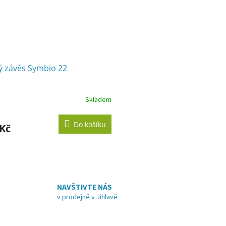
ý závěs Symbio 22
Skladem
Do košíku
 Kč
O
v
l
á
NAVŠTIVTE NÁS
d
v prodejně v Jihlavě
a
c
í