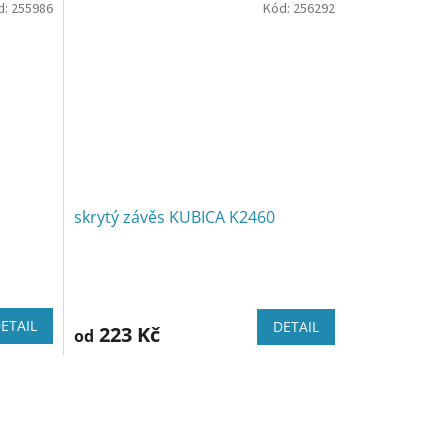
d:
255986
Kód:
256292
skrytý závěs KUBICA K2460
ETAIL
DETAIL
223 Kč
od