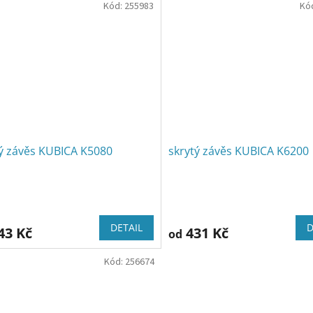
Kód:
255983
Kó
tý závěs KUBICA K5080
skrytý závěs KUBICA K6200
DETAIL
D
43 Kč
431 Kč
od
Kód:
256674