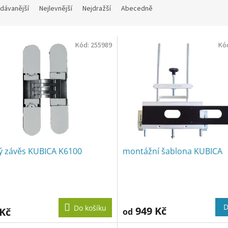
dávanější
Nejlevnější
Nejdražší
Abecedně
Kód:
255989
Kó
tý závěs KUBICA K6100
montážní šablona KUBICA
D
Do košíku
949 Kč
 Kč
od