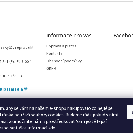
p
r
v
k
y
v
Informace pro vás
Facebo
ý
p
i
Doprava a platba
navky
@
vseprotruhl
s
Kontakty
u
Obchodní podmínky
5 841 (Po-Pá 8:00-1
GDPR
o truhláře FB
ilipesmedia
🧡
m, aby se Vám na našem e-shopu nakupovalo co nejlépe.
tránka používá soubory cookies. Budeme rádi, pokud s nimi
bytování pod Pálavou
kování Tulip
úchytky Gamet
úchytky Siro
Blum - 
asit a umožníte nám zprostředkovat Vám ještě lepší
kupování.
Více informací
zde
.