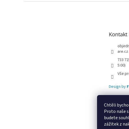
Z
á
p
a
t
Kontakt
í
objed
are.cz
733 72
5:00)
Vše pr
Design by
F
Chtěli bycho
Proto naše s
Lekva nábytek
u
budete souhl
zážitek z na