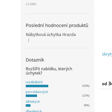
1.1.2022
Poslední hodnocení produktů
Nábytková úchytka Hrazda
|
Hodnocení produktu je 5 z 5 hvězdiček.
skry
Dotazník
Rozšířit nabídku, kterých
úchytek?
rustikálních
3
od
(42%)
porcelánových
(21%)
dětských
(9%)
dřevěných