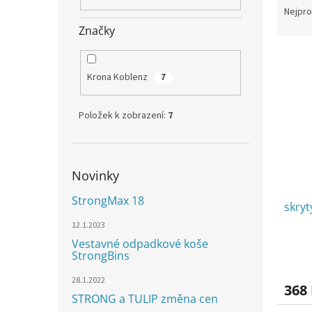
n
a
Nejpro
e
z
Značky
l
e
V
n
ý
í
Krona Koblenz
7
p
p
i
r
s
o
Položek k zobrazení:
7
p
d
r
u
o
k
Novinky
d
t
u
ů
StrongMax 18
skry
k
t
12.1.2023
ů
Vestavné odpadkové koše
StrongBins
28.1.2022
368
STRONG a TULIP změna cen