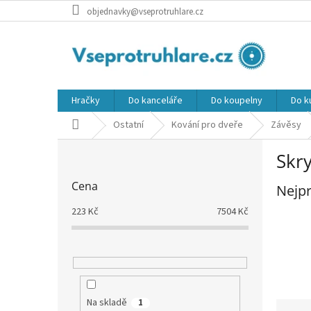
Přejít
objednavky@vseprotruhlare.cz
na
obsah
Hračky
Do kanceláře
Do koupelny
Do k
Domů
Ostatní
Kování pro dveře
Závěsy
P
Skry
o
s
Cena
Nejpr
t
r
223
Kč
7504
Kč
a
n
n
í
p
a
Na skladě
1
Ř