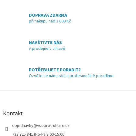
v
l
á
DOPRAVA ZDARMA
d
při nákupu nad 3 000 Kč
a
c
í
NAVŠTIVTE NÁS
p
v prodejně v Jihlavě
r
v
k
y
POTŘEBUJETE PORADIT?
v
Ozvěte se nám, rádi a profesionálně poradíme.
ý
p
i
Z
s
á
u
p
a
Kontakt
t
í
objednavky
@
vseprotruhlare.cz
733 725 841 (Po-Pá 8:00-15:00)