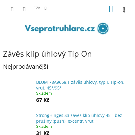
Přejít
NÁKUP
na
CZK
obsah
KOŠÍK
Závěs klip úhlový Tip On
Nejprodávanější
BLUM 78A9658.T závěs úhlový, typ I, Tip-on,
vrut, 45°/95°
Skladem
67 Kč
StrongHinges S3 závěs klip úhlový 45°, bez
pružiny (push), excentr, vrut
Skladem
31 Kč