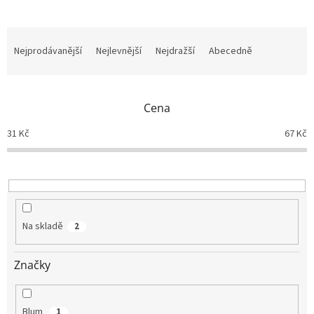
Ř
a
Nejprodávanější
Nejlevnější
Nejdražší
Abecedně
z
e
n
Cena
í
p
31
Kč
67
Kč
r
o
d
u
k
t
Na skladě
2
ů
Značky
Blum
1