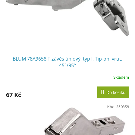
o
d
u
k
t
ů
BLUM 78A9658.T závěs úhlový, typ I, Tip-on, vrut,
45°/95°
Skladem
Do košíku
67 Kč
Kód:
350859