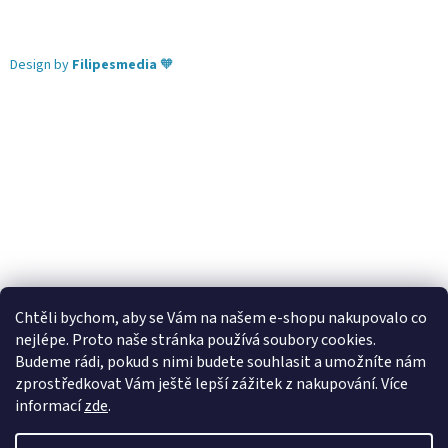
Design by
Filipesmedia
🧡
Chtěli bychom, aby se Vám na našem e-shopu nakupovalo co
nejlépe. Proto naše stránka používá soubory cookies.
Lekva nábytek
ubytování pod Pálavou
kování Tulip
Budeme rádi, pokud s nimi budete souhlasit a umožníte nám
úchytky Gamet
úchytky Siro
Blum - perfecting motion
zprostředkovat Vám ještě lepší zážitek z nakupování.
Více
informací
zde
.