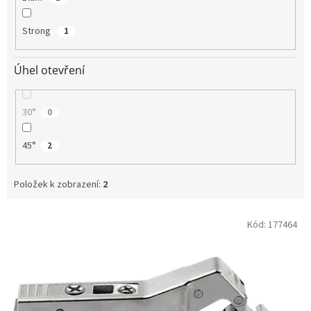
Strong
1
Úhel otevření
30°
0
45°
2
Položek k zobrazení:
2
V
Kód:
177464
ý
p
i
s
p
r