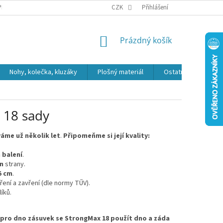
PR
CZK
Přihlášení
NÁKUPNÍ
Prázdný košík
KOŠÍK
Nohy, kolečka, kluzáky
Plošný materiál
Ostatní
Výpro
 18 sady
áme už několik let
.
Připomeňme si její kvality:
 balení
.
gn
strany.
5 cm
.
ření a zavření (dle normy TŰV).
líků.
 pro dno zásuvek se StrongMax 18
použít dno a záda