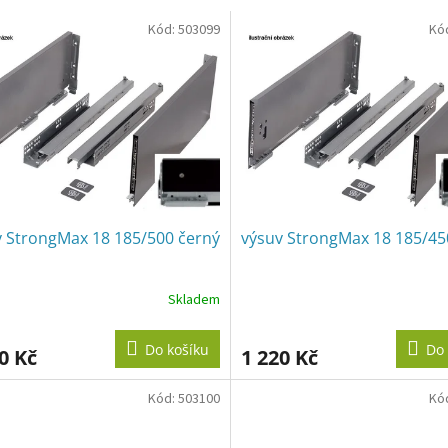
Kód:
503099
Kó
v StrongMax 18 185/500 černý
výsuv StrongMax 18 185/45
Skladem
Do košíku
Do 
0 Kč
1 220 Kč
Kód:
503100
Kó