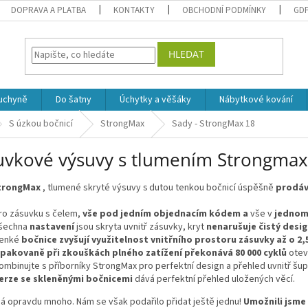
DOPRAVA A PLATBA
KONTAKTY
OBCHODNÍ PODMÍNKY
GD
HLEDAT
uchyně
Do šatny
Úchytky a věšáky
Nábytkové kování
S úzkou bočnicí
StrongMax
Sady - StrongMax 18
uvkové výsuvy s tlumením Strongmax
trongMax
, tlumené skryté výsuvy s dutou tenkou bočnicí úspěšně
prodáv
ro zásuvku s čelem,
vše pod jedním objednacím kódem
a
vše v
jednom
šechna
nastavení
jsou skryta uvnitř zásuvky, kryt
nenarušuje čistý desi
enké
bočnice zvyšují využitelnost vnitřního prostoru zásuvky až o 2,
pakovaně při zkouškách plného zatížení překonává 80 000 cyklů
otev
ombinujte s příborníky StrongMax pro perfektní design a přehled uvnitř šup
erze se skleněnými bočnicemi
dává perfektní přehled uložených věcí.
á opravdu mnoho. Nám se však podařilo přidat ještě jednu!
Umožnili jsme