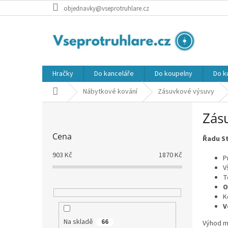
Přejít
objednavky@vseprotruhlare.cz
na
obsah
Hračky
Do kanceláře
Do koupelny
Do k
Domů
Nábytkové kování
Zásuvkové výsuvy
P
Zás
o
s
Cena
Řadu S
t
r
903
Kč
1870
Kč
P
a
V
n
T
n
O
í
K
p
V
a
Na skladě
66
Výhod m