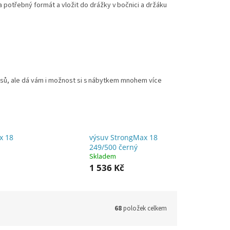
na potřebný formát a vložit do drážky v bočnici a držáku
usů, ale dá vám i možnost si s nábytkem mnohem více
x 18
výsuv StrongMax 18
249/500 černý
Skladem
1 536 Kč
68
položek celkem