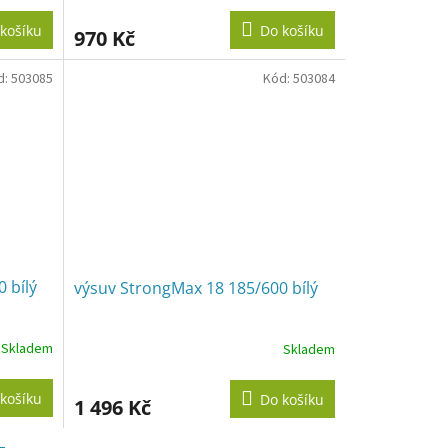
košíku
Do košíku
970 Kč
d:
503085
Kód:
503084
 bílý
výsuv StrongMax 18 185/600 bílý
Skladem
Skladem
košíku
Do košíku
1 496 Kč