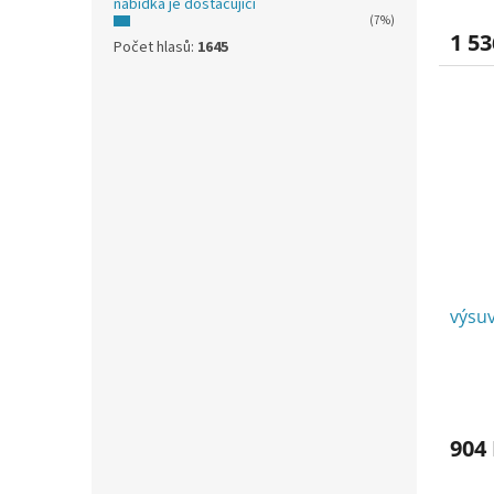
nabídka je dostačující
(7%)
1 53
Počet hlasů:
1645
výsu
904