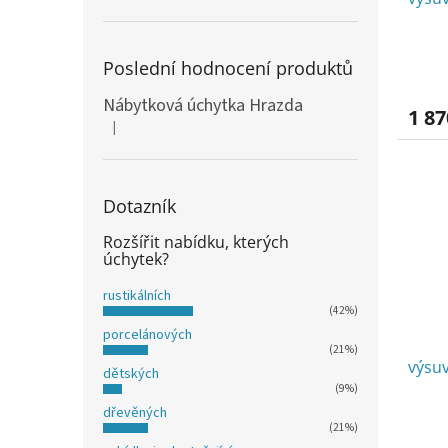
Poslední hodnocení produktů
Nábytková úchytka Hrazda
1 87
|
Hodnocení produktu je 5 z 5 hvězdiček.
Dotazník
Rozšířit nabídku, kterých
úchytek?
rustikálních
(42%)
porcelánových
(21%)
výsu
dětských
(9%)
dřevěných
(21%)