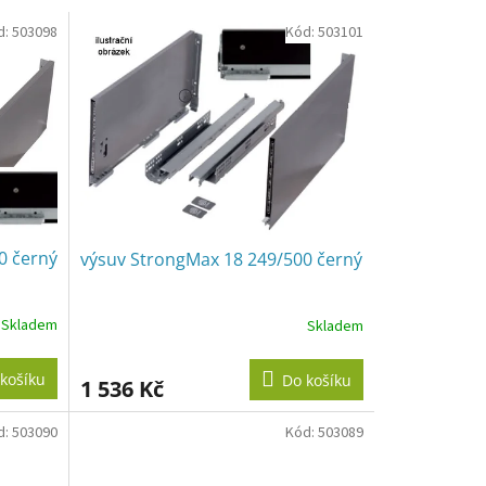
d:
503098
Kód:
503101
0 černý
výsuv StrongMax 18 249/500 černý
Skladem
Skladem
košíku
Do košíku
1 536 Kč
d:
503090
Kód:
503089