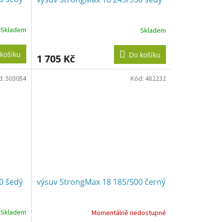
Skladem
Skladem
košíku
Do košíku
1 705 Kč
d:
503054
Kód:
482232
0 šedý
výsuv StrongMax 18 185/500 černý
Skladem
Momentálně nedostupné