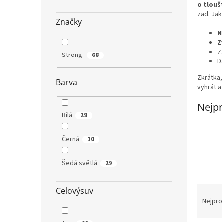
n
o tlouš
e
zad. Jak
Značky
l
N
Z
Z
Strong
68
D
Zkrátka,
Barva
vyhrát a
Nejpr
Bílá
29
Černá
10
Šedá světlá
29
Ř
Celovýsuv
a
Nejpro
z
e