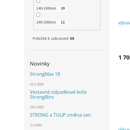
140-180mm
20
240-300mm
výsuv
12
Položek k zobrazení:
68
1 70
Novinky
StrongMax 18
12.1.2023
Vestavné odpadkové koše
StrongBins
28.1.2022
STRONG a TULIP změna cen
1.1.2022
výsu