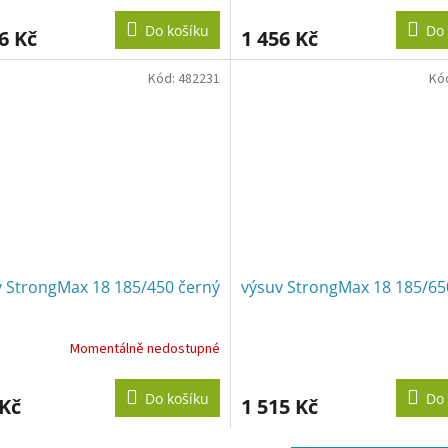
Do košíku
Do 
6 Kč
1 456 Kč
Kód:
482231
Kó
v StrongMax 18 185/450 černý
výsuv StrongMax 18 185/650
Momentálně nedostupné
Do košíku
Do 
 Kč
1 515 Kč