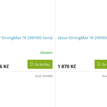
v StrongMax 18 249/450 černý
výsuv StrongMax 18 249/650
Skladem
Do košíku
Do 
6 Kč
1 870 Kč
Kód:
503088
Kó