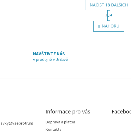
NAČÍST 18 DALŠÍCH
S
1
4
t
O
r
v
NAHORU
á
l
n
á
k
d
o
a
v
c
á
NAVŠTIVTE NÁS
í
n
v prodejně v Jihlavě
p
í
r
v
k
y
v
ý
p
i
Informace pro vás
Facebo
s
u
Doprava a platba
navky
@
vseprotruhl
Kontakty