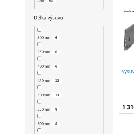
Ano
68
V
n
ý
í
Délka výsuvu
p
p
i
r
s
o
300mm
6
p
d
r
u
o
k
350mm
6
d
t
u
ů
400mm
6
výsu
k
t
450mm
13
ů
500mm
13
1 31
550mm
8
600mm
8