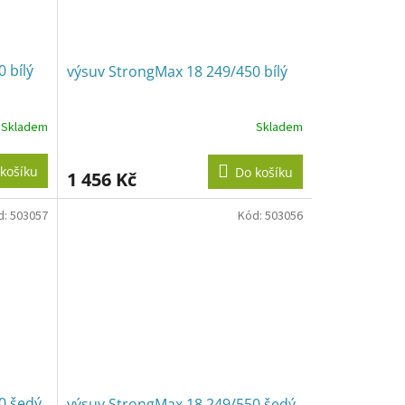
 bílý
výsuv StrongMax 18 249/450 bílý
Skladem
Skladem
košíku
Do košíku
1 456 Kč
d:
503057
Kód:
503056
0 šedý
výsuv StrongMax 18 249/550 šedý