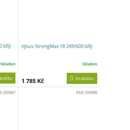
 bílý
výsuv StrongMax 18 249/600 bílý
Skladem
Skladem
košíku
Do košíku
1 785 Kč
d:
503087
Kód:
503086