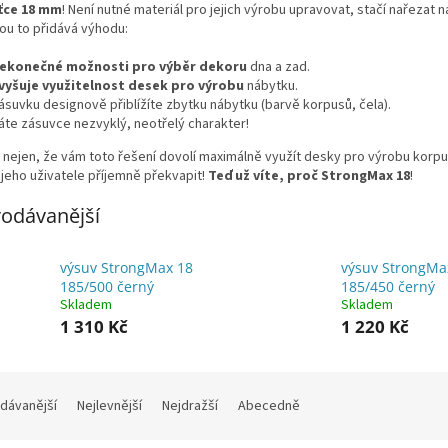
ťce 18 mm
! Není nutné materiál pro jejich výrobu upravovat, stačí nařezat 
ou to přidává výhodu:
ekonečné možnosti pro výběr dekoru
dna a zad.
vyšuje využitelnost desek pro výrobu
nábytku.
ásuvku designově přiblížíte zbytku nábytku (barvě korpusů, čela).
áte zásuvce nezvyklý, neotřelý charakter!
 nejen, že vám toto řešení dovolí maximálně využít desky pro výrobu korp
 jeho uživatele příjemně překvapit!
Teď už víte, proč StrongMax 18
!
odávanější
výsuv StrongMax 18
výsuv StrongMa
185/500 černý
185/450 černý
Skladem
Skladem
1 310 Kč
1 220 Kč
dávanější
Nejlevnější
Nejdražší
Abecedně