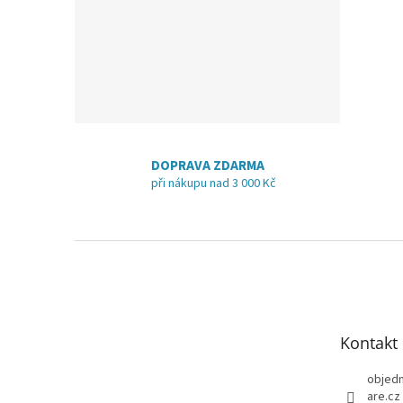
DOPRAVA ZDARMA
při nákupu nad 3 000 Kč
Z
á
p
a
t
Kontakt
í
objed
are.cz