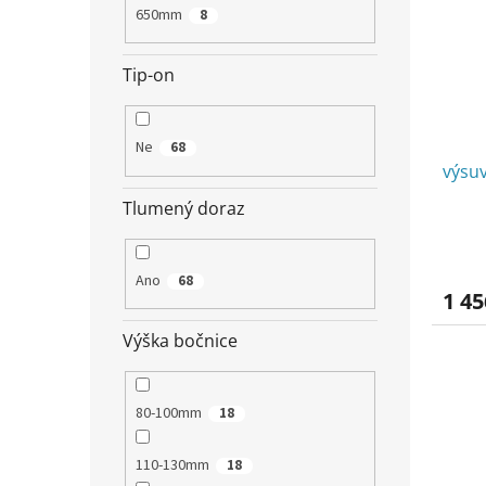
650mm
8
Tip-on
Ne
68
výsu
Tlumený doraz
Ano
68
1 45
Výška bočnice
80-100mm
18
110-130mm
18