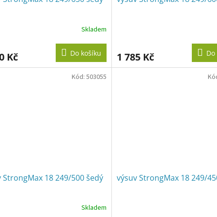
Skladem
Do košíku
Do 
0 Kč
1 785 Kč
Kód:
503055
Kó
v StrongMax 18 249/500 šedý
výsuv StrongMax 18 249/45
Skladem