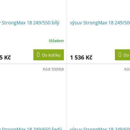
 StrongMax 18 249/550 bílý
výsuv StrongMax 18 249/500
Skladem
Do košíku
Do 
5 Kč
1 536 Kč
Kód:
503058
Kó
v StrongMax 18 249/650 šedý
výsuv StrongMax 18 249/60