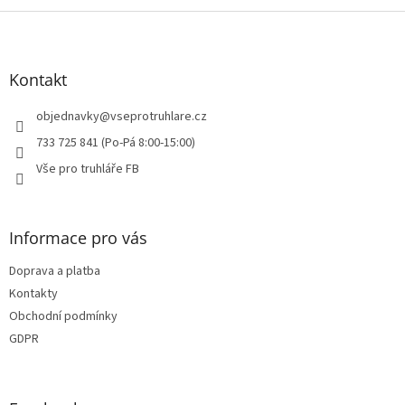
Z
á
p
a
Kontakt
t
í
objednavky
@
vseprotruhlare.cz
733 725 841 (Po-Pá 8:00-15:00)
Vše pro truhláře FB
Informace pro vás
Doprava a platba
Kontakty
Obchodní podmínky
GDPR