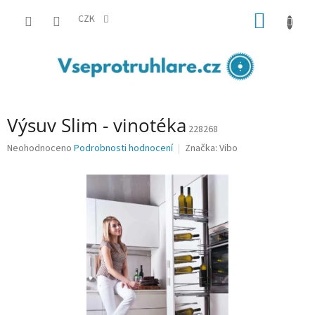
Přejít
NÁKUP
na
CZK
obsah
KOŠÍK
Výsuv Slim - vinotéka
228268
Průměrné
Neohodnoceno
Podrobnosti hodnocení
Značka:
Vibo
hodnocení
produktu
je
0,0
z
5
hvězdiček.