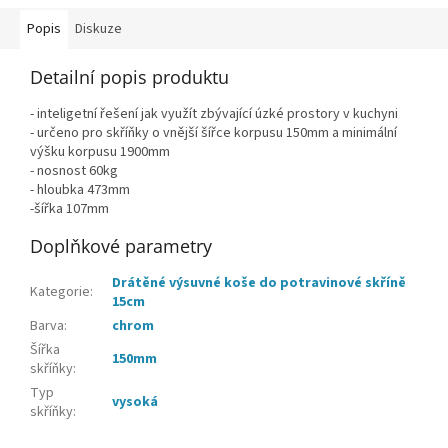
Popis
Diskuze
Detailní popis produktu
- inteligetní řešení jak využít zbývající úzké prostory v kuchyni
- určeno pro skříňky o vnější šířce korpusu 150mm a minimální
výšku korpusu 1900mm
- nosnost 60kg
- hloubka 473mm
-šířka 107mm
Doplňkové parametry
Drátěné výsuvné koše do potravinové skříně
Kategorie
:
15cm
Barva
:
chrom
Šířka
150mm
skříňky
:
Typ
vysoká
skříňky
: