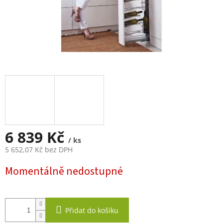
6 839 Kč
/ ks
5 652,07 Kč bez DPH
Měrná
Momentálně nedostupné
cena:
Přidat do košíku