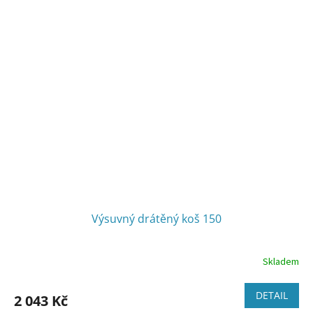
5
hvězdiček.
Výsuvný drátěný koš 150
Skladem
Průměrné
hodnocení
produktu
DETAIL
2 043 Kč
je