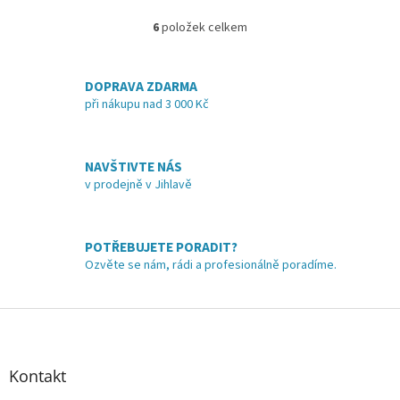
3,7
z
6
položek celkem
O
5
v
hvězdiček.
l
á
DOPRAVA ZDARMA
d
při nákupu nad 3 000 Kč
a
c
í
NAVŠTIVTE NÁS
p
v prodejně v Jihlavě
r
v
k
y
POTŘEBUJETE PORADIT?
v
Ozvěte se nám, rádi a profesionálně poradíme.
ý
p
i
Z
s
á
u
p
a
Kontakt
t