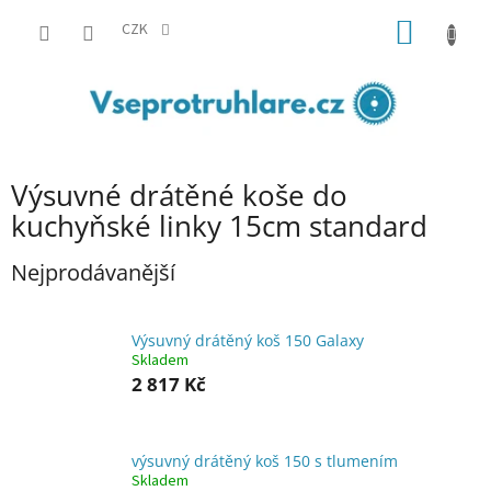
Přejít
NÁKUP
na
CZK
obsah
KOŠÍK
Výsuvné drátěné koše do
kuchyňské linky 15cm standard
Nejprodávanější
Výsuvný drátěný koš 150 Galaxy
Skladem
2 817 Kč
výsuvný drátěný koš 150 s tlumením
Skladem