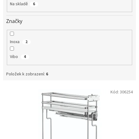
t
Na skladě
6
ů
Značky
Inoxa
2
Vibo
4
Položek k zobrazení:
6
V
Kód:
306254
ý
p
i
s
p
r
o