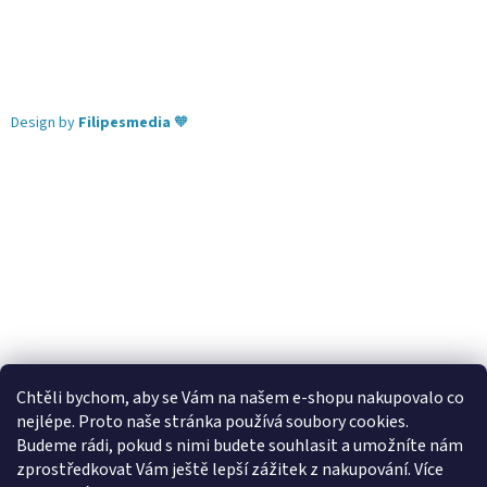
Design by
Filipesmedia
🧡
Chtěli bychom, aby se Vám na našem e-shopu nakupovalo co
nejlépe. Proto naše stránka používá soubory cookies.
Lekva nábytek
ubytování pod Pálavou
kování Tulip
Budeme rádi, pokud s nimi budete souhlasit a umožníte nám
úchytky Gamet
úchytky Siro
Blum - perfecting motion
zprostředkovat Vám ještě lepší zážitek z nakupování.
Více