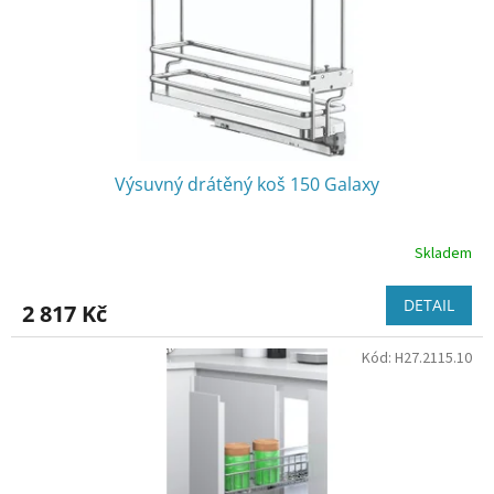
d
u
k
t
ů
Výsuvný drátěný koš 150 Galaxy
Skladem
DETAIL
2 817 Kč
Kód:
H27.2115.10