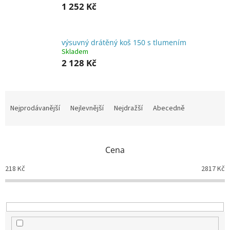
1 252 Kč
výsuvný drátěný koš 150 s tlumením
Skladem
2 128 Kč
Ř
a
Nejprodávanější
Nejlevnější
Nejdražší
Abecedně
z
e
n
Cena
í
p
218
Kč
2817
Kč
r
o
d
u
k