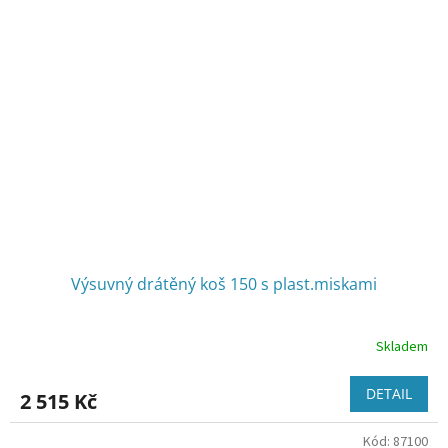
Výsuvný drátěný koš 150 s plast.miskami
Skladem
Průměrné
hodnocení
produktu
DETAIL
2 515 Kč
je
2,7
Kód:
87100
z