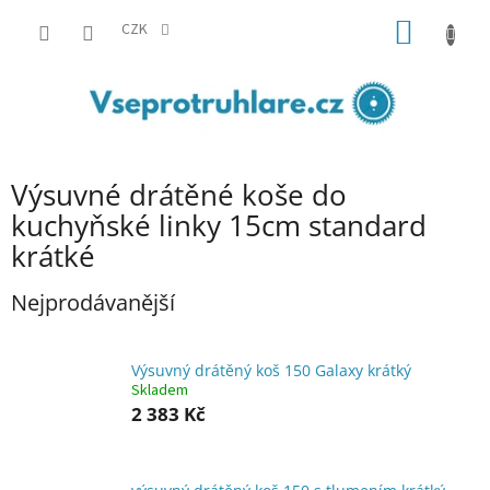
Přejít
NÁKUP
na
CZK
obsah
KOŠÍK
Výsuvné drátěné koše do
kuchyňské linky 15cm standard
krátké
Nejprodávanější
Výsuvný drátěný koš 150 Galaxy krátký
Skladem
2 383 Kč