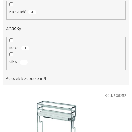
k
t
Na skladě
4
ů
Značky
Inoxa
1
Vibo
3
Položek k zobrazení:
4
V
Kód:
306252
ý
p
i
s
p
r