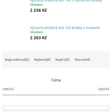
výsuvný drátěný koš 150 s tlumením krátký
Skladem
2 236 Kč
Výsuvný drátěný koš 150 krátký s miskami
Skladem
2 263 Kč
Ř
a
Nejprodávanější
Nejlevnější
Nejdražší
Abecedně
z
e
n
Cena
í
p
1992
Kč
2383
Kč
r
o
d
u