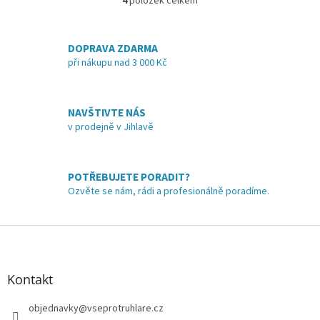
4
položek celkem
O
v
l
á
DOPRAVA ZDARMA
d
při nákupu nad 3 000 Kč
a
c
í
NAVŠTIVTE NÁS
p
v prodejně v Jihlavě
r
v
k
y
POTŘEBUJETE PORADIT?
v
Ozvěte se nám, rádi a profesionálně poradíme.
ý
p
i
Z
s
á
u
p
a
Kontakt
t
í
objednavky
@
vseprotruhlare.cz