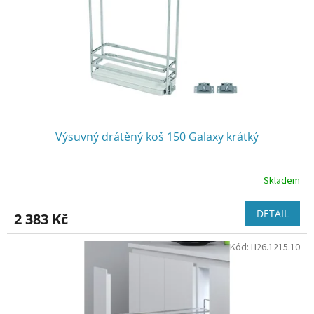
o
d
u
k
t
ů
Výsuvný drátěný koš 150 Galaxy krátký
Skladem
DETAIL
2 383 Kč
Kód:
H26.1215.10