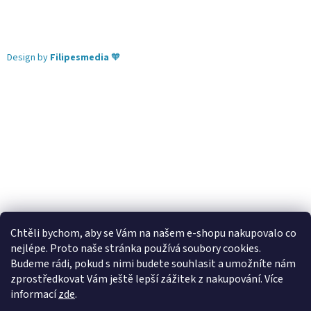
Design by
Filipesmedia
🧡
Chtěli bychom, aby se Vám na našem e-shopu nakupovalo co
nejlépe. Proto naše stránka používá soubory cookies.
Lekva nábytek
ubytování pod Pálavou
kování Tulip
Budeme rádi, pokud s nimi budete souhlasit a umožníte nám
úchytky Gamet
úchytky Siro
Blum - perfecting motion
zprostředkovat Vám ještě lepší zážitek z nakupování.
Více
informací
zde
.