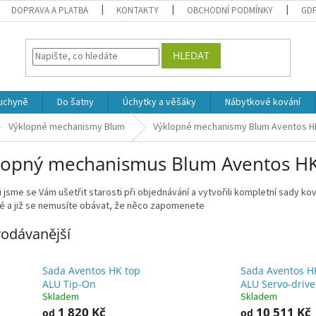
DOPRAVA A PLATBA
KONTAKTY
OBCHODNÍ PODMÍNKY
GD
HLEDAT
uchyně
Do šatny
Úchytky a věšáky
Nábytkové kování
Výklopné mechanismy Blum
Výklopné mechanismy Blum Aventos H
lopný mechanismus Blum Aventos HK
 jsme se Vám ušetřit starosti při objednávání a vytvořili kompletní sady ko
é a již se nemusíte obávat, že něco zapomenete
odávanější
Sada Aventos HK top
Sada Aventos H
ALU Tip-On
ALU Servo-drive
Skladem
Skladem
1 820 Kč
10 511 Kč
od
od