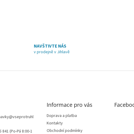
v
l
á
d
a
c
í
p
NAVŠTIVTE NÁS
r
v prodejně v Jihlavě
v
k
y
v
ý
p
i
s
u
Informace pro vás
Facebo
Doprava a platba
navky
@
vseprotruhl
Kontakty
Obchodní podmínky
5 841 (Po-Pá 8:00-1