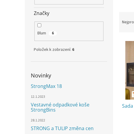
n
e
Značky
l
Ř
a
Nejpro
z
Blum
6
e
V
n
ý
í
Položek k zobrazení:
6
p
p
i
r
s
o
p
d
Novinky
r
u
StrongMax 18
o
k
d
t
12.1.2023
u
ů
Vestavné odpadkové koše
Sada
k
StrongBins
t
ů
28.1.2022
STRONG a TULIP změna cen