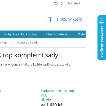
PR
CZK
Přihlášení
NÁKUPNÍ
Prázdný košík
KOŠÍK
Nohy, kolečka, kluzáky
Plošný materiál
Ostatní
Výpro
K top
Kompletní sady
 top kompletní sady
vání pro jednu skříňku. V každé sadě naleznete vše
K top
Sada Aventos HK top
ALU
Skladem
1 620 Kč
od