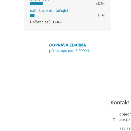
(21%)
nabídka je dostačující
(7%)
Počet hlasů:
1645
DOPRAVA ZDARMA
při nákupu nad 3 000 Kč
Z
á
p
a
t
Kontakt
í
objed
are.cz
733 72