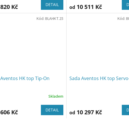
DETAIL
D
 820 Kč
10 511 Kč
od
Kód:
BLAHKT.25
Kód:
B
 Aventos HK top Tip-On
Sada Aventos HK top Servo
Skladem
DETAIL
D
 606 Kč
10 297 Kč
od
O