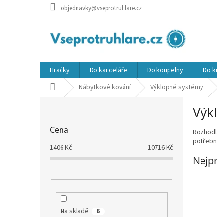
Přejít
objednavky@vseprotruhlare.cz
na
obsah
Hračky
Do kanceláře
Do koupelny
Do k
Domů
Nábytkové kování
Výklopné systémy
P
Výk
o
s
Cena
Rozhodli
t
potřebn
r
1406
Kč
10716
Kč
a
Nejpr
n
n
í
p
a
Na skladě
6