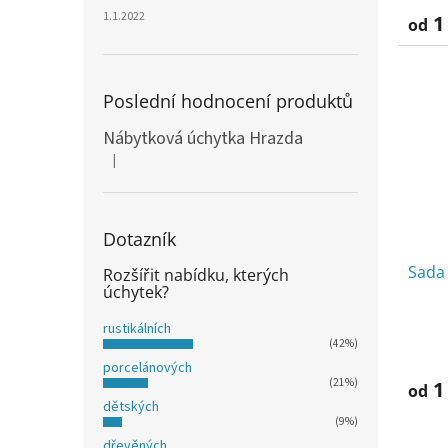
1.1.2022
1
od
Poslední hodnocení produktů
Nábytková úchytka Hrazda
|
Hodnocení produktu je 5 z 5 hvězdiček.
Dotazník
Sada
Rozšířit nabídku, kterých
úchytek?
rustikálních
(42%)
porcelánových
(21%)
1
od
dětských
(9%)
dřevěných