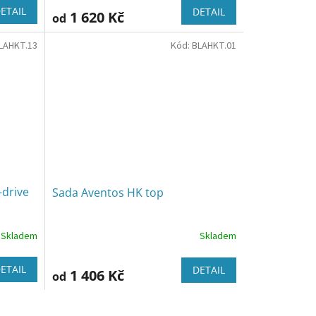
ETAIL
DETAIL
1 620 Kč
od
LAHKT.13
Kód:
BLAHKT.01
-drive
Sada Aventos HK top
Skladem
Skladem
Průměrné
hodnocení
produktu
ETAIL
DETAIL
1 406 Kč
od
je
5,0
z