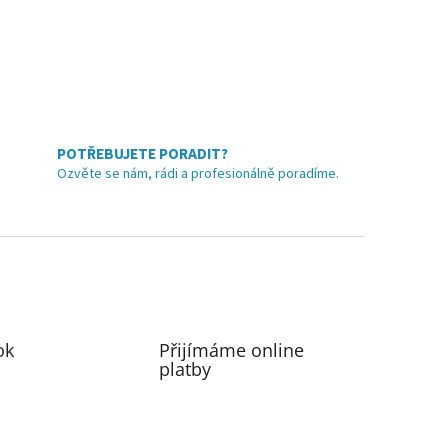
5
hvězdiček.
POTŘEBUJETE PORADIT?
Ozvěte se nám, rádi a profesionálně poradíme.
ok
Přijímáme online
platby