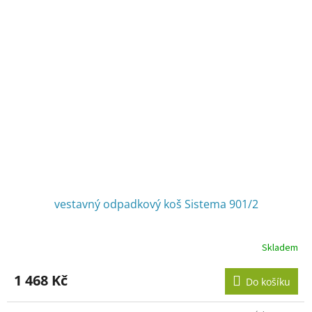
vestavný odpadkový koš Sistema 901/2
Skladem
Průměrné
hodnocení
produktu
1 468 Kč
Do košíku
je
3,6