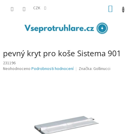
Přejít
NÁKUP
na
CZK
obsah
KOŠÍK
pevný kryt pro koše Sistema 901
231196
Průměrné
Neohodnoceno
Podrobnosti hodnocení
Značka:
Gollinucci
hodnocení
produktu
je
0,0
z
5
hvězdiček.