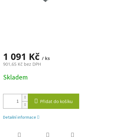
1 091 Kč
/ ks
901,65 Kč bez DPH
Měrná
Skladem
cena:
Přidat do košíku
Detailní informace