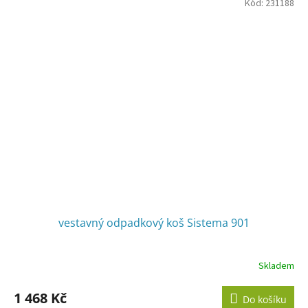
z
Kód:
231188
5
hvězdiček.
vestavný odpadkový koš Sistema 901
Skladem
1 468 Kč
Do košíku