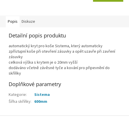
Popis
Diskuze
Detailní popis produktu
automatický kryt pro koše Sistema, který automaticky
zpřístupní koše při otevření zásuvky a opět uzavře při zavření
zásuvky
celková výška s krytem je o 20mm vyšší
dodáváno včetně závěsné tyče a kování pro připevnění do
skříňky
Doplňkové parametry
Kategorie
:
Sistema
Šířka skříňky
:
600mm
Z
á