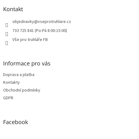
p
a
Kontakt
t
í
objednavky
@
vseprotruhlare.cz
733 725 841 (Po-Pá 8:00-15:00)
Vše pro truhláře FB
Informace pro vás
Doprava a platba
Kontakty
Obchodní podmínky
GDPR
Facebook