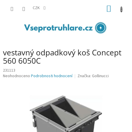
Přejít
NÁKUP
na
CZK
obsah
KOŠÍK
vestavný odpadkový koš Concept
560 6050C
231113
Průměrné
Neohodnoceno
Podrobnosti hodnocení
Značka:
Gollinucci
hodnocení
produktu
je
0,0
z
5
hvězdiček.