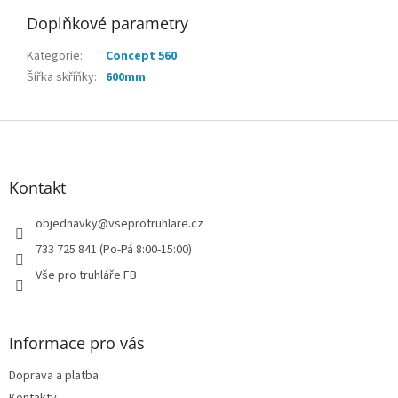
Doplňkové parametry
Kategorie
:
Concept 560
Šířka skříňky
:
600mm
Z
á
p
a
Kontakt
t
í
objednavky
@
vseprotruhlare.cz
733 725 841 (Po-Pá 8:00-15:00)
Vše pro truhláře FB
Informace pro vás
Doprava a platba