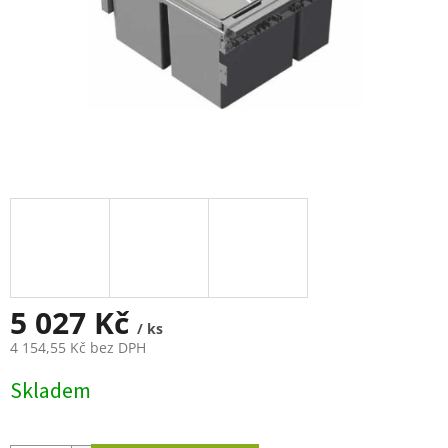
5 027 Kč
/ ks
4 154,55 Kč bez DPH
Měrná
Skladem
cena: