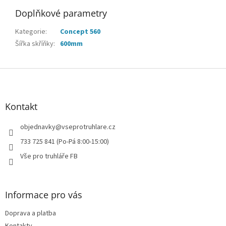
Doplňkové parametry
Kategorie
:
Concept 560
Šířka skříňky
:
600mm
Z
á
p
a
Kontakt
t
í
objednavky
@
vseprotruhlare.cz
733 725 841 (Po-Pá 8:00-15:00)
Vše pro truhláře FB
Informace pro vás
Doprava a platba