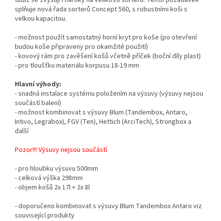
tudíž se zvyšují i nároky na velikosti sorterů. Tento požadavek
splňuje nová řada sorterů Concept 560, s robustními koši s
velkou kapacitou.
- možnost použít samostatný horní kryt pro koše (po otevření
budou koše připraveny pro okamžité použití)
- kovový rám pro zavěšení košů včetně příček (boční díly plast)
- pro tloušťku materiálu korpusu 18-19 mm
Hlavní výhody:
- snadná instalace systému položením na výsuvy (výsuvy nejsou
součástí balení)
- možnost kombinovat s výsuvy Blum (Tandembox, Antaro,
Intivo, Legrabox), FGV (Ten), Hettich (ArciTech), Strongbox a
další
Pozor!!! Výsuvy nejsou součástí
- pro hloubku výsuvu 500mm
- celková výška 298mm
- objem košů 2x 17l + 2x 8l
- doporučeno kombinovat s výsuvy Blum Tandembox Antaro viz
související produkty