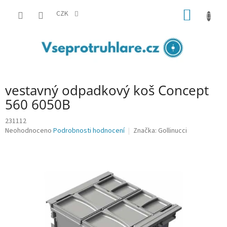
Přejít
NÁKUP
na
CZK
obsah
KOŠÍK
vestavný odpadkový koš Concept
560 6050B
231112
Průměrné
Neohodnoceno
Podrobnosti hodnocení
Značka:
Gollinucci
hodnocení
produktu
je
0,0
z
5
hvězdiček.