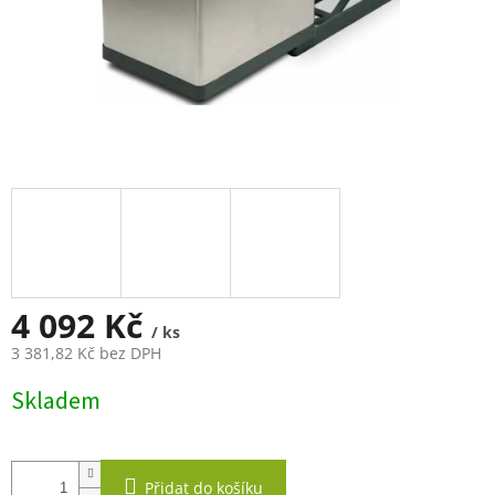
4 092 Kč
/ ks
3 381,82 Kč bez DPH
Měrná
Skladem
cena:
Přidat do košíku