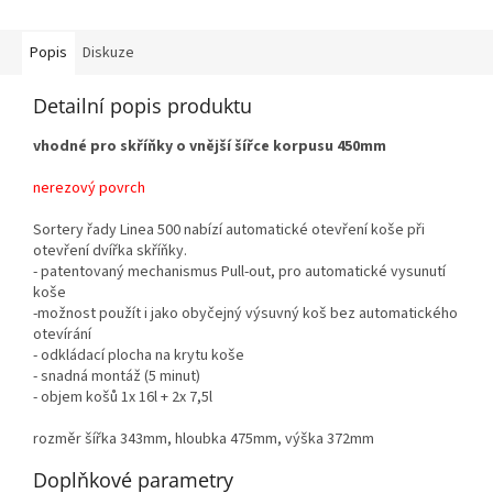
Popis
Diskuze
Detailní popis produktu
vhodné pro skříňky o vnější šířce korpusu 450mm
nerezový povrch
Sortery řady Linea 500 nabízí automatické otevření koše při
otevření dvířka skříňky.
- patentovaný mechanismus Pull-out, pro automatické vysunutí
koše
-možnost použít i jako obyčejný výsuvný koš bez automatického
otevírání
- odkládací plocha na krytu koše
- snadná montáž (5 minut)
- objem košů 1x 16l + 2x 7,5l
rozměr šířka 343mm, hloubka 475mm, výška 372mm
Doplňkové parametry