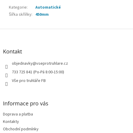
Kategorie
:
Automatické
Šířka skříňky
:
450mm
Z
á
p
a
Kontakt
t
í
objednavky
@
vseprotruhlare.cz
733 725 841 (Po-Pá 8:00-15:00)
Vše pro truhláře FB
Informace pro vás
Doprava a platba
Kontakty
Obchodní podmínky