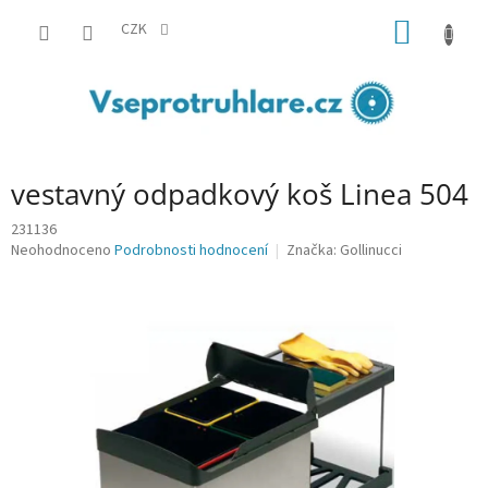
Přejít
NÁKUP
na
CZK
obsah
KOŠÍK
vestavný odpadkový koš Linea 504
231136
Průměrné
Neohodnoceno
Podrobnosti hodnocení
Značka:
Gollinucci
hodnocení
produktu
je
0,0
z
5
hvězdiček.