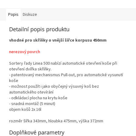
Popis
Diskuze
Detailní popis produktu
vhodné pro skříňky o vnější šířce korpusu 450mm
nerezový povrch
Sortery řady Linea 500 nabízí automatické otevření koše při
otevření dvířka skříňky.
- patentovaný mechanismus Pull-out, pro automatické vysunutí
koše
- možnost použít i jako obyčejný výsuvný koš bez
automatického otevírání
- odkládací plocha na krytu koše
- snadná montáž (5 minut)
objem košů 2x 16l
rozměr šířka 343mm, hloubka 475mm, výška 372mm
Doplňkové parametry