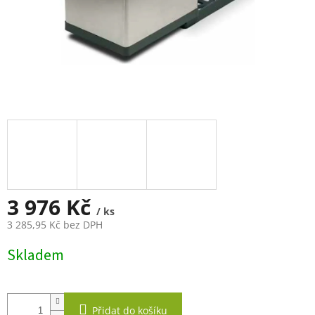
3 976 Kč
/ ks
3 285,95 Kč bez DPH
Měrná
Skladem
cena:
Přidat do košíku