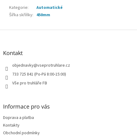
Kategorie
:
Automatické
Šířka skříňky
:
450mm
Z
á
p
a
Kontakt
t
í
objednavky
@
vseprotruhlare.cz
733 725 841 (Po-Pá 8:00-15:00)
Vše pro truhláře FB
Informace pro vás
Doprava a platba
Kontakty
Obchodní podmínky