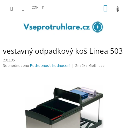
Přejít
NÁKUP
na
CZK
obsah
KOŠÍK
vestavný odpadkový koš Linea 503
231135
Průměrné
Neohodnoceno
Podrobnosti hodnocení
Značka:
Gollinucci
hodnocení
produktu
je
0,0
z
5
hvězdiček.