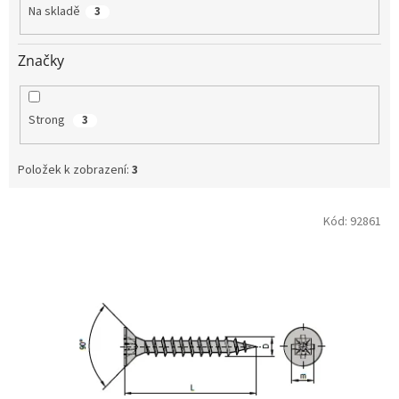
t
Na skladě
3
ů
Značky
Strong
3
Položek k zobrazení:
3
V
Kód:
92861
ý
p
i
s
p
r
o
d
u