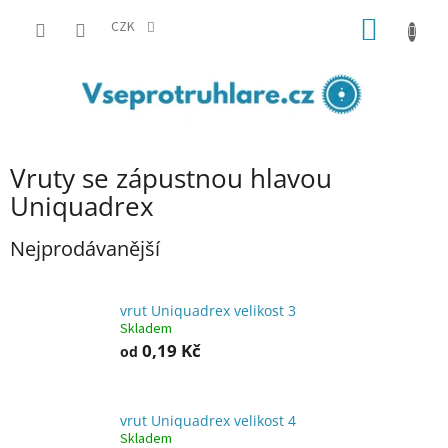
Přejít
NÁKUP
na
CZK
obsah
KOŠÍK
Vruty se zápustnou hlavou
Uniquadrex
Nejprodávanější
vrut Uniquadrex velikost 3
Skladem
0,19 Kč
od
vrut Uniquadrex velikost 4
Skladem