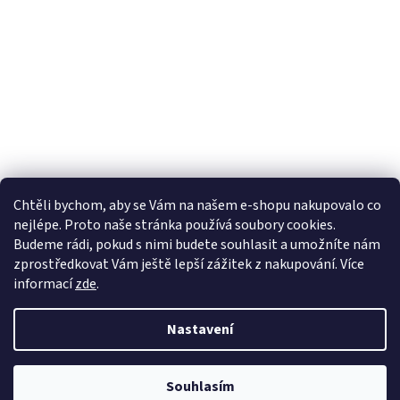
Chtěli bychom, aby se Vám na našem e-shopu nakupovalo co
nejlépe. Proto naše stránka používá soubory cookies.
Lekva nábytek
ubytování pod Pálavou
kování Tulip
Budeme rádi, pokud s nimi budete souhlasit a umožníte nám
úchytky Gamet
úchytky Siro
Blum - perfecting motion
zprostředkovat Vám ještě lepší zážitek z nakupování.
Více
informací
zde
.
Nastavení
Vytvořil Shoptet
Souhlasím
Copyright 2026
Vše pro truhláře.cz
. Všechna práva vyhrazena.