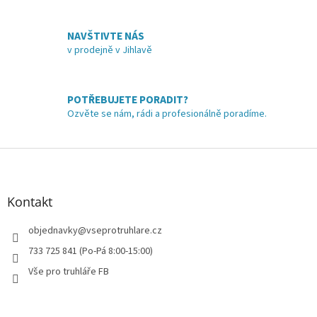
c
í
NAVŠTIVTE NÁS
p
v prodejně v Jihlavě
r
v
k
y
POTŘEBUJETE PORADIT?
v
Ozvěte se nám, rádi a profesionálně poradíme.
ý
p
i
Z
s
á
u
p
a
Kontakt
t
í
objednavky
@
vseprotruhlare.cz
733 725 841 (Po-Pá 8:00-15:00)
Vše pro truhláře FB