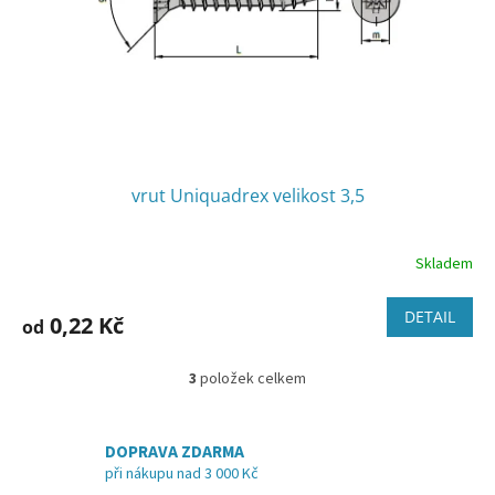
vrut Uniquadrex velikost 3,5
Skladem
DETAIL
0,22 Kč
od
3
položek celkem
O
v
l
á
DOPRAVA ZDARMA
d
při nákupu nad 3 000 Kč
a