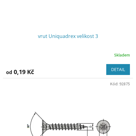
k
t
ů
vrut Uniquadrex velikost 3
Skladem
DETAIL
0,19 Kč
od
Kód:
92875