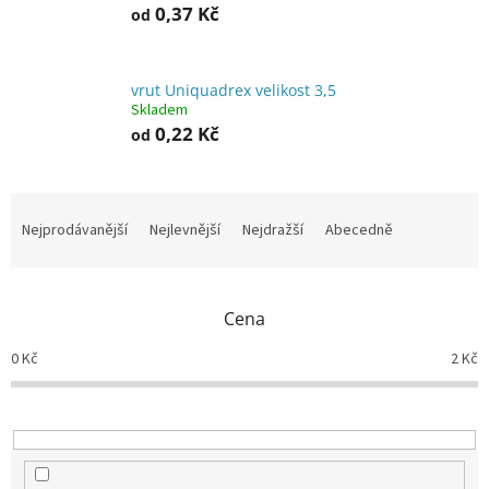
0,37 Kč
od
vrut Uniquadrex velikost 3,5
Skladem
0,22 Kč
od
Ř
a
Nejprodávanější
Nejlevnější
Nejdražší
Abecedně
z
e
n
Cena
í
p
0
Kč
2
Kč
r
o
d
u
k