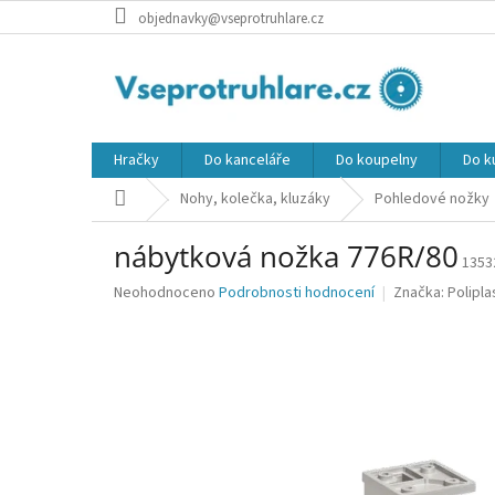
Přejít
objednavky@vseprotruhlare.cz
na
obsah
Hračky
Do kanceláře
Do koupelny
Do k
Domů
Nohy, kolečka, kluzáky
Pohledové nožky
nábytková nožka 776R/80
1353
Průměrné
Neohodnoceno
Podrobnosti hodnocení
Značka:
Polipla
hodnocení
produktu
je
0,0
z
5
hvězdiček.