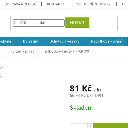
DOPRAVA A PLATBA
KONTAKTY
OBCHODNÍ PODMÍNKY
GD
HLEDAT
uchyně
Do šatny
Úchytky a věšáky
Nábytkové kování
Tvrzený plast
nábytková nožka 776R/80
25
st
81 Kč
/ ks
66,94 Kč bez DPH
Měrná
Skladem
cena: