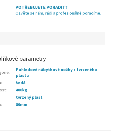
POTŘEBUJETE PORADIT?
Ozvěte se nám, rádi a profesionálně poradíme.
lňkové parametry
Pohledové nábytkové nožky z tvrzeného
gorie
:
plastu
a
:
šedá
ost
:
400kg
tvrzený plast
a
:
80mm