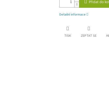
Přidat do ko
Detailní informace
TISK
ZEPTAT SE
H