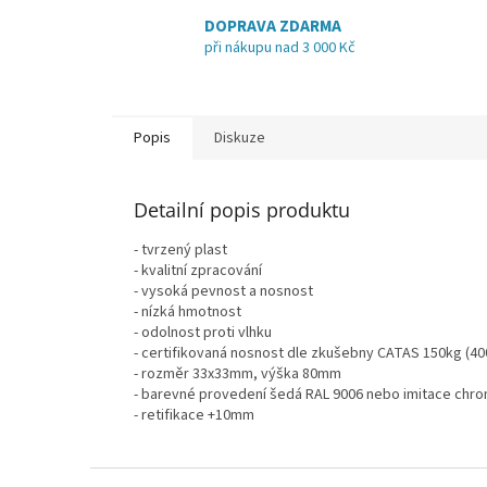
DOPRAVA ZDARMA
při nákupu nad 3 000 Kč
Popis
Diskuze
Detailní popis produktu
- tvrzený plast
- kvalitní zpracování
- vysoká pevnost a nosnost
- nízká hmotnost
- odolnost proti vlhku
- certifikovaná nosnost dle zkušebny CATAS 150kg (40
- rozměr 33x33mm, výška 80mm
- barevné provedení šedá RAL 9006 nebo imitace chr
- retifikace +10mm
Z