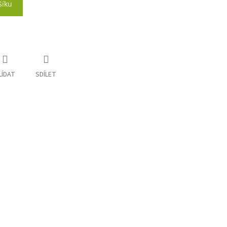
šíku
LÍDAT
SDÍLET