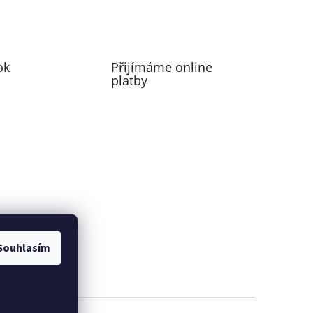
ok
Přijímáme online
platby
Souhlasím
perfecting motion