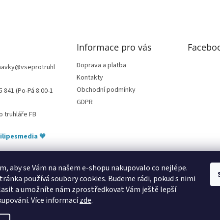
Informace pro vás
Facebo
Doprava a platba
navky
@
vseprotruhl
Kontakty
Obchodní podmínky
5 841 (Po-Pá 8:00-1
GDPR
o truhláře FB
ilipesmedia
🧡
m, aby se Vám na našem e-shopu nakupovalo co nejlépe.
tránka používá soubory cookies. Budeme rádi, pokud s nimi
bytování pod Pálavou
kování Tulip
úchytky Gamet
úchytky Siro
Blum - 
asit a umožníte nám zprostředkovat Vám ještě lepší
kupování.
Více informací
zde
.