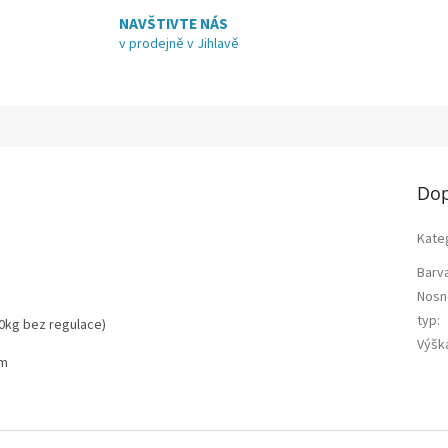
NAVŠTIVTE NÁS
v prodejně v Jihlavě
Dop
Kate
Barv
Nosn
typ
:
0kg bez regulace)
Výšk
om