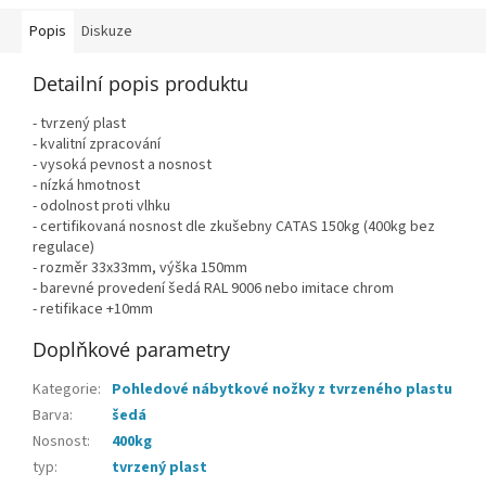
Popis
Diskuze
Detailní popis produktu
- tvrzený plast
- kvalitní zpracování
- vysoká pevnost a nosnost
- nízká hmotnost
- odolnost proti vlhku
- certifikovaná nosnost dle zkušebny CATAS 150kg (400kg bez
regulace)
- rozměr 33x33mm, výška 150mm
- barevné provedení šedá RAL 9006 nebo imitace chrom
- retifikace +10mm
Doplňkové parametry
Kategorie
:
Pohledové nábytkové nožky z tvrzeného plastu
Barva
:
šedá
Nosnost
:
400kg
typ
:
tvrzený plast