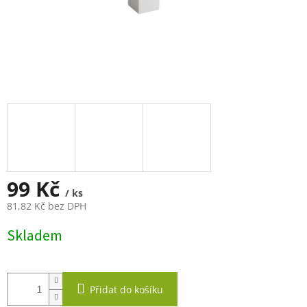
99 Kč
/ ks
81,82 Kč bez DPH
Měrná
Skladem
cena:
Přidat do košíku