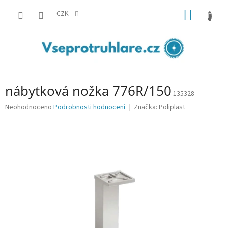
Přejít
NÁKUP
na
CZK
obsah
KOŠÍK
nábytková nožka 776R/150
135328
Průměrné
Neohodnoceno
Podrobnosti hodnocení
Značka:
Poliplast
hodnocení
produktu
je
0,0
z
5
hvězdiček.