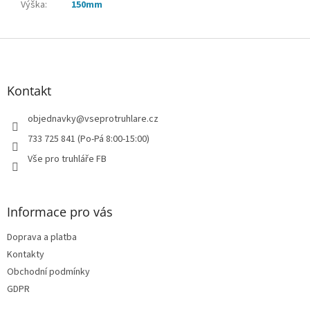
Výška
:
150mm
Z
á
p
a
Kontakt
t
í
objednavky
@
vseprotruhlare.cz
733 725 841 (Po-Pá 8:00-15:00)
Vše pro truhláře FB
Informace pro vás
Doprava a platba
Kontakty
Obchodní podmínky
GDPR