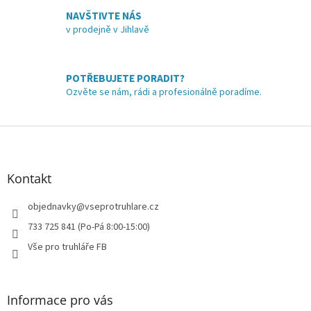
í
NAVŠTIVTE NÁS
p
v prodejně v Jihlavě
r
v
k
y
POTŘEBUJETE PORADIT?
v
Ozvěte se nám, rádi a profesionálně poradíme.
ý
p
i
Z
s
á
u
p
a
Kontakt
t
í
objednavky
@
vseprotruhlare.cz
733 725 841 (Po-Pá 8:00-15:00)
Vše pro truhláře FB
Informace pro vás