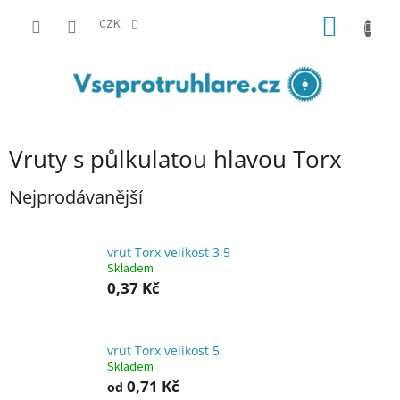
Přejít
NÁKUP
na
CZK
obsah
KOŠÍK
Vruty s půlkulatou hlavou Torx
Nejprodávanější
vrut Torx velikost 3,5
Skladem
0,37 Kč
vrut Torx velikost 5
Skladem
0,71 Kč
od