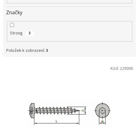
Značky
Strong
3
Položek k zobrazení:
3
V
Kód:
229006
ý
p
i
s
p
r
o
d
u
k