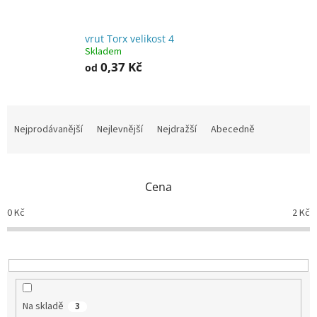
vrut Torx velikost 4
Skladem
0,37 Kč
od
Ř
a
Nejprodávanější
Nejlevnější
Nejdražší
Abecedně
z
e
n
Cena
í
p
0
Kč
2
Kč
r
o
d
u
k
t
Na skladě
3
ů