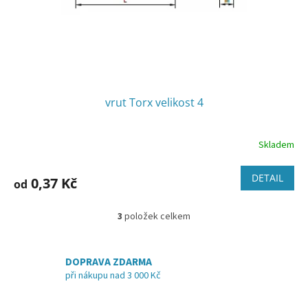
vrut Torx velikost 4
Skladem
DETAIL
0,37 Kč
od
3
položek celkem
O
v
l
á
DOPRAVA ZDARMA
d
při nákupu nad 3 000 Kč
a
c