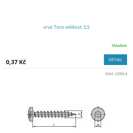
t
ů
vrut Torx velikost 3,5
Skladem
DETAIL
0,37 Kč
Kód:
229014