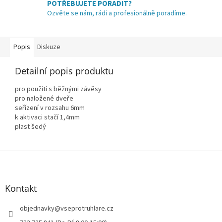
POTŘEBUJETE PORADIT?
Ozvěte se nám, rádi a profesionálně poradíme.
Popis
Diskuze
Detailní popis produktu
pro použití s běžnými závěsy
pro naložené dveře
seřízení v rozsahu 6mm
k aktivaci stačí 1,4mm
plast šedý
Z
á
p
a
Kontakt
t
í
objednavky
@
vseprotruhlare.cz