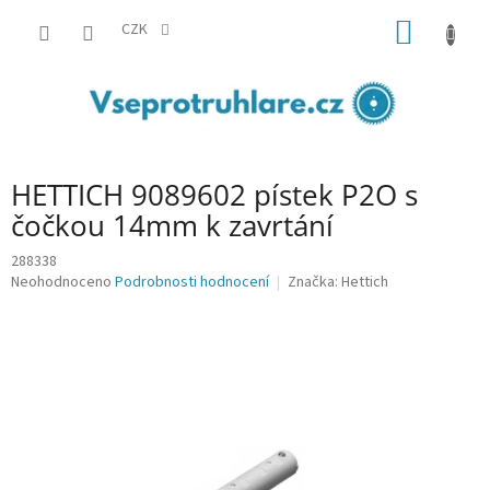
Přejít
NÁKUP
na
CZK
obsah
KOŠÍK
HETTICH 9089602 pístek P2O s
čočkou 14mm k zavrtání
288338
Průměrné
Neohodnoceno
Podrobnosti hodnocení
Značka:
Hettich
hodnocení
produktu
je
0,0
z
5
hvězdiček.