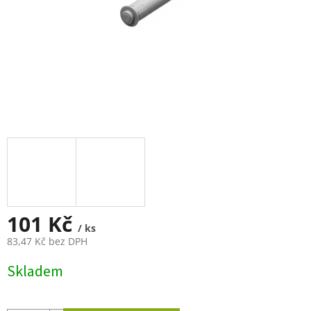
101 Kč
/ ks
83,47 Kč bez DPH
Měrná
Skladem
cena: