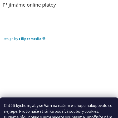
Přijímáme online platby
Design by
Filipesmedia
🧡
Chtěli bychom, aby se Vám na našem e-shopu nakupovalo co
nejlépe. Proto naše stránka používá soubory cookies.
Lekva nábytek
ubytování pod Pálavou
kování Tulip
Budeme rádi, pokud s nimi budete souhlasit a umožníte nám
úchytky Gamet
úchytky Siro
Blum - perfecting motion