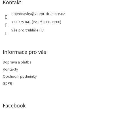
a
Kontakt
t
í
objednavky
@
vseprotruhlare.cz
733 725 841 (Po-Pá 8:00-15:00)
Vše pro truhláře FB
Informace pro vás
Doprava a platba
Kontakty
Obchodní podmínky
GDPR
Facebook