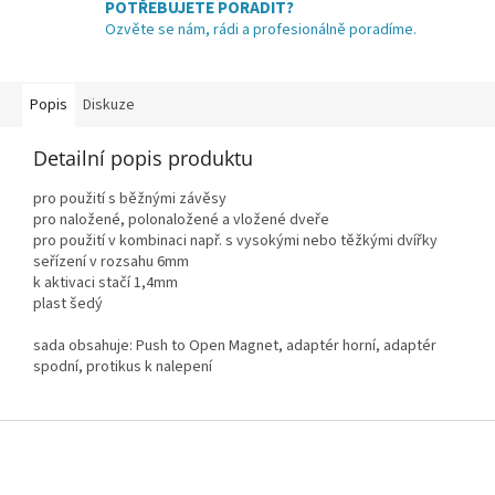
POTŘEBUJETE PORADIT?
Ozvěte se nám, rádi a profesionálně poradíme.
Popis
Diskuze
Detailní popis produktu
pro použití s běžnými závěsy
pro naložené, polonaložené a vložené dveře
pro použití v kombinaci např. s vysokými nebo těžkými dvířky
seřízení v rozsahu 6mm
k aktivaci stačí 1,4mm
plast šedý
sada obsahuje: Push to Open Magnet, adaptér horní, adaptér
spodní, protikus k nalepení
Z
á
p