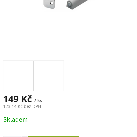
149 Kč
/ ks
123,14 Kč bez DPH
Měrná
Skladem
cena: