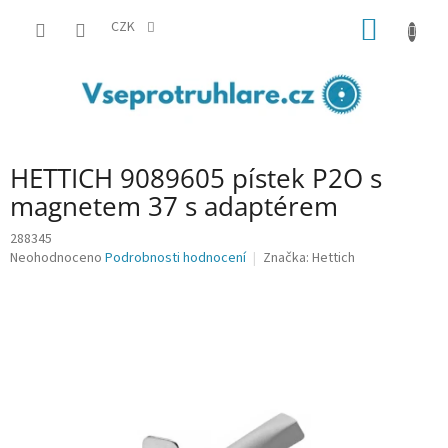
Přejít
NÁKUP
na
CZK
obsah
KOŠÍK
HETTICH 9089605 pístek P2O s
magnetem 37 s adaptérem
288345
Průměrné
Neohodnoceno
Podrobnosti hodnocení
Značka:
Hettich
hodnocení
produktu
je
0,0
z
5
hvězdiček.