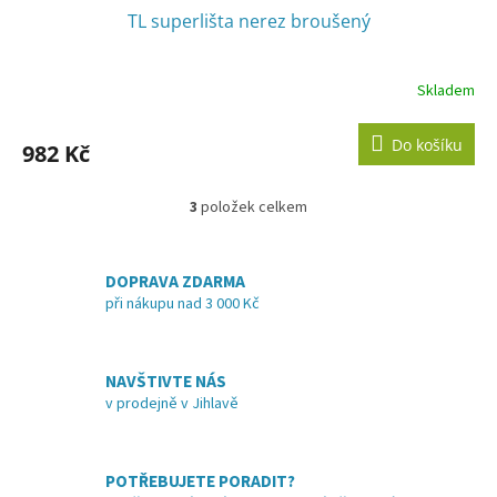
TL superlišta nerez broušený
Skladem
Do košíku
982 Kč
3
položek celkem
O
v
l
á
DOPRAVA ZDARMA
d
při nákupu nad 3 000 Kč
a
c
í
NAVŠTIVTE NÁS
p
v prodejně v Jihlavě
r
v
k
y
POTŘEBUJETE PORADIT?
v