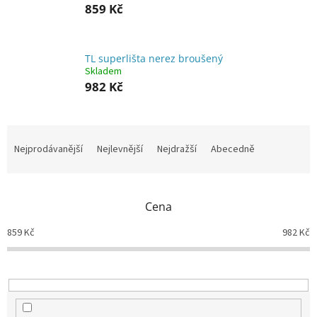
859 Kč
TL superlišta nerez broušený
Skladem
982 Kč
Ř
a
Nejprodávanější
Nejlevnější
Nejdražší
Abecedně
z
e
n
Cena
í
p
859
Kč
982
Kč
r
o
d
u
k