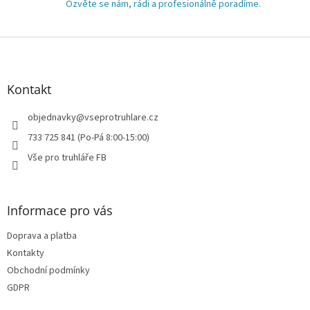
Ozvěte se nám, rádi a profesionálně poradíme.
ý
p
i
Z
s
á
u
p
a
Kontakt
t
í
objednavky
@
vseprotruhlare.cz
733 725 841 (Po-Pá 8:00-15:00)
Vše pro truhláře FB
Informace pro vás
Doprava a platba
Kontakty
Obchodní podmínky
GDPR