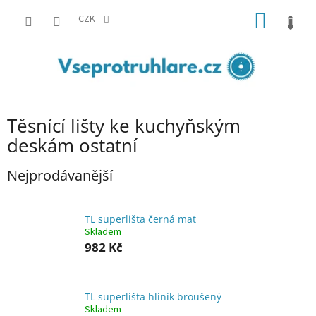
Přejít
NÁKUP
na
CZK
obsah
KOŠÍK
Těsnící lišty ke kuchyňským
deskám ostatní
Nejprodávanější
TL superlišta černá mat
Skladem
982 Kč
TL superlišta hliník broušený
Skladem