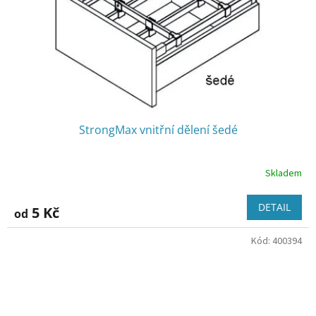
StrongMax vnitřní dělení šedé
Skladem
DETAIL
5 Kč
od
Kód:
400394