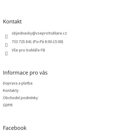
Z
s
á
u
p
a
Kontakt
t
í
objednavky
@
vseprotruhlare.cz
733 725 841 (Po-Pá 8:00-15:00)
Vše pro truhláře FB
Informace pro vás
Doprava a platba
Kontakty
Obchodní podmínky
GDPR
Facebook