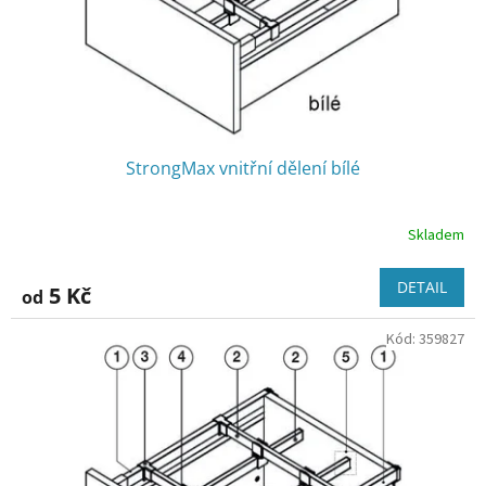
StrongMax vnitřní dělení bílé
Skladem
DETAIL
5 Kč
od
Kód:
359827