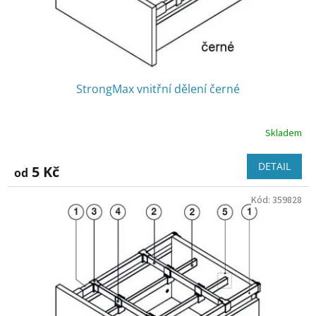
k
t
ů
StrongMax vnitřní dělení černé
Skladem
DETAIL
5 Kč
od
Kód:
359828