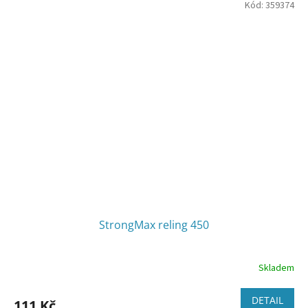
Kód:
359374
StrongMax reling 450
Skladem
DETAIL
111 Kč