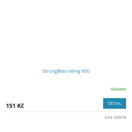
StrongMax reling 600
Skladem
DETAIL
151 Kč
Kód:
359376