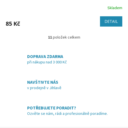
Skladem
DETAIL
85 Kč
11
položek celkem
O
v
l
á
DOPRAVA ZDARMA
d
při nákupu nad 3 000 Kč
a
c
í
NAVŠTIVTE NÁS
p
v prodejně v Jihlavě
r
v
k
y
POTŘEBUJETE PORADIT?
v
Ozvěte se nám, rádi a profesionálně poradíme.
ý
p
i