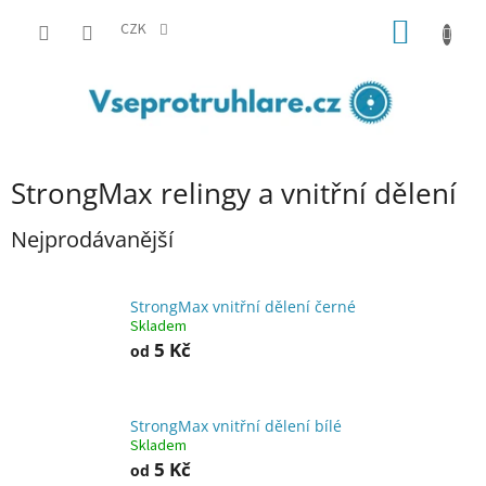
Přejít
NÁKUP
na
CZK
obsah
KOŠÍK
P
StrongMax relingy a vnitřní dělení
o
s
Nejprodávanější
t
r
a
StrongMax vnitřní dělení černé
Skladem
n
5 Kč
od
n
í
p
a
StrongMax vnitřní dělení bílé
Skladem
n
5 Kč
od
e