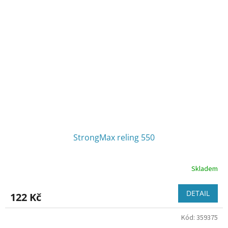
StrongMax reling 550
Skladem
DETAIL
122 Kč
Kód:
359375