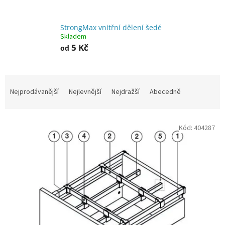
l
StrongMax vnitřní dělení šedé
Skladem
5 Kč
od
Ř
a
Nejprodávanější
Nejlevnější
Nejdražší
Abecedně
z
e
V
n
Kód:
404287
ý
í
p
p
i
r
s
o
p
d
r
u
o
k
d
t
u
ů