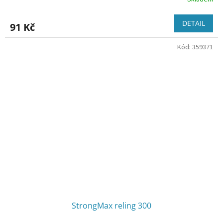
DETAIL
91 Kč
Kód:
359371
StrongMax reling 300