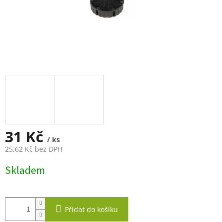
31 Kč
/ ks
25,62 Kč bez DPH
Měrná
Skladem
cena:
Přidat do košíku