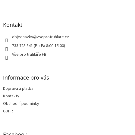
Z
á
p
a
Kontakt
t
í
objednavky
@
vseprotruhlare.cz
733 725 841 (Po-Pá 8:00-15:00)
Vše pro truhláře FB
Informace pro vás
Doprava a platba
Kontakty
Obchodní podmínky
GDPR
Facebook