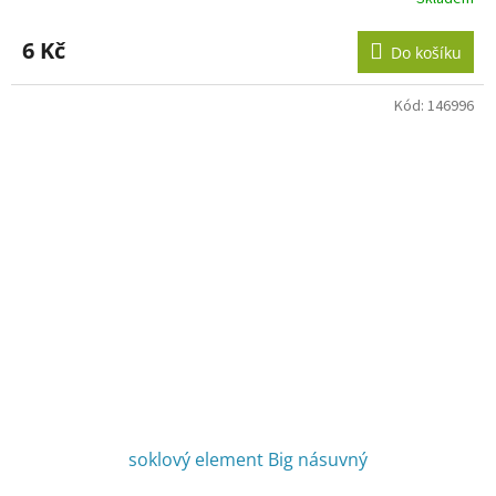
6 Kč
Do košíku
Kód:
146996
soklový element Big násuvný