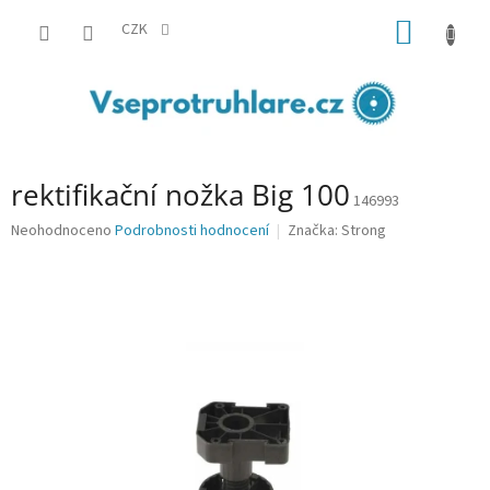
Přejít
NÁKUP
na
CZK
obsah
KOŠÍK
rektifikační nožka Big 100
146993
Průměrné
Neohodnoceno
Podrobnosti hodnocení
Značka:
Strong
hodnocení
produktu
je
0,0
z
5
hvězdiček.