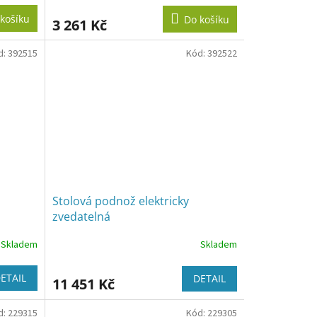
košíku
Do košíku
3 261 Kč
d:
392515
Kód:
392522
Stolová podnož elektricky
zvedatelná
Skladem
Skladem
ETAIL
DETAIL
11 451 Kč
d:
229315
Kód:
229305