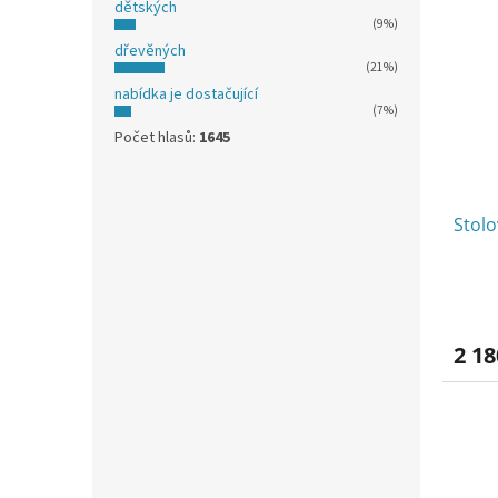
dětských
(9%)
dřevěných
(21%)
nabídka je dostačující
(7%)
Počet hlasů:
1645
Stol
2 18