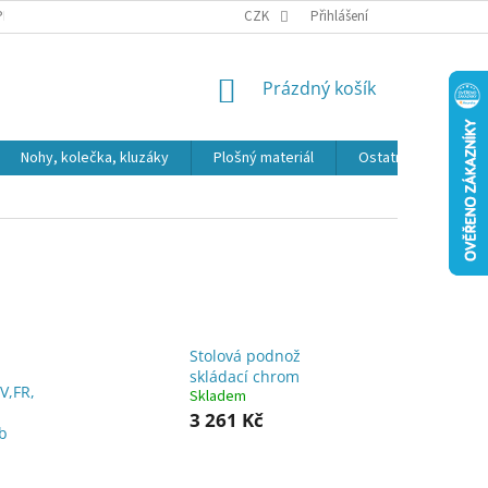
PR
CZK
Přihlášení
NÁKUPNÍ
Prázdný košík
KOŠÍK
Nohy, kolečka, kluzáky
Plošný materiál
Ostatní
Výpro
Stolová podnož
skládací chrom
V,FR,
Skladem
3 261 Kč
b