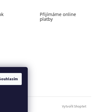
ok
Přijímáme online
platby
Souhlasím
perfecting motion
Vytvořil Shoptet