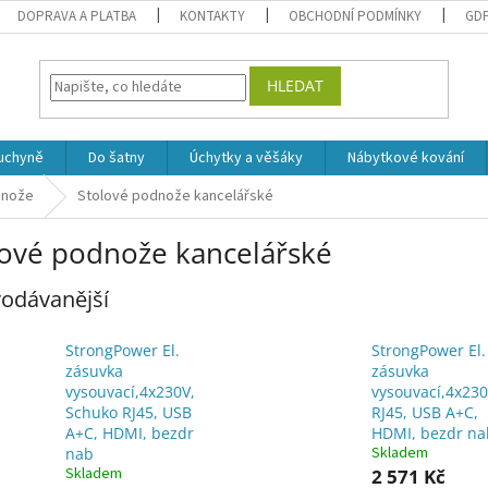
DOPRAVA A PLATBA
KONTAKTY
OBCHODNÍ PODMÍNKY
GD
HLEDAT
uchyně
Do šatny
Úchytky a věšáky
Nábytkové kování
dnože
Stolové podnože kancelářské
lové podnože kancelářské
odávanější
StrongPower El.
StrongPower El.
zásuvka
zásuvka
vysouvací,4x230V,
vysouvací,4x230
Schuko RJ45, USB
RJ45, USB A+C,
A+C, HDMI, bezdr
HDMI, bezdr na
Skladem
nab
Skladem
2 571 Kč