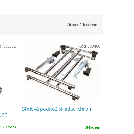
19
položek celkem
d:
508881
Kód:
503406
Stolová podnož skládací chrom
 USB
Skladem
Skladem