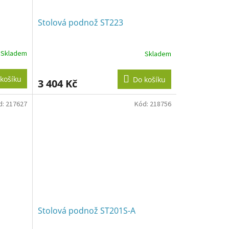
Stolová podnož ST223
Skladem
Skladem
košíku
Do košíku
3 404 Kč
d:
217627
Kód:
218756
Stolová podnož ST201S-A