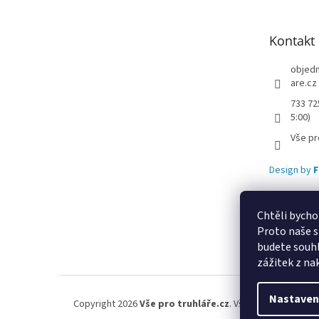
a
t
Kontakt
í
objed
are.cz
733 72
5:00)
Vše pr
Design by
F
Chtěli bycho
Proto naše s
Lekva nábytek
u
budete souhl
zážitek z na
Nastaven
Copyright 2026
Vše pro truhláře.cz
. Všechna práva vyhr