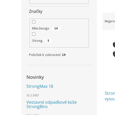
n
e
Značky
l
Ř
a
Nejpro
z
Mila Design
14
e
V
n
Strong
5
ý
í
p
p
i
r
Položek k zobrazení:
19
s
o
p
d
r
u
o
k
Novinky
d
t
StrongMax 18
u
ů
Stron
k
12.1.2023
vysou
t
Vestavné odpadkové koše
USB 
ů
StrongBins