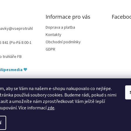
ý
p
i
Informace pro vás
Facebo
s
u
Doprava a platba
navky
@
vseprotruhl
Kontakty
Obchodní podmínky
5 841 (Po-Pá 8:00-1
GDPR
o truhláře FB
ilipesmedia
🧡
m, aby se Vám na našem e-shopu nakupovalo co nejlépe.
tránka používá soubory cookies. Budeme rádi, pokud s nimi
bytování pod Pálavou
kování Tulip
úchytky Gamet
úchytky Siro
Blum - 
asit a umožníte nám zprostředkovat Vám ještě lepší
kupování.
Více informací
zde
.
í
azena.