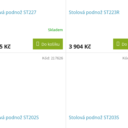
ová podnož ST227
Stolová podnož ST223R
Skladem
Do košíku
Do 
5 Kč
3 904 Kč
Kód:
217626
Kó
ová podnož ST202S
Stolová podnož ST203S