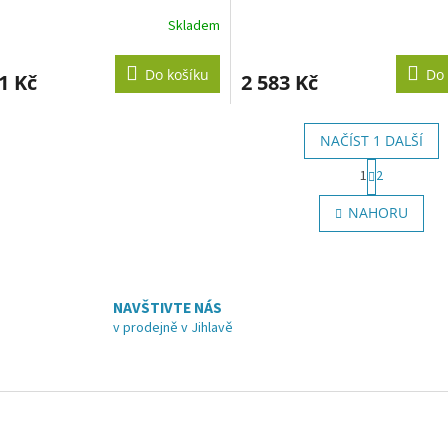
Skladem
Do košíku
Do 
1 Kč
2 583 Kč
NAČÍST 1 DALŠÍ
S
1
2
t
O
r
v
NAHORU
á
l
n
á
k
d
o
a
v
c
á
NAVŠTIVTE NÁS
í
n
v prodejně v Jihlavě
p
í
r
v
k
y
v