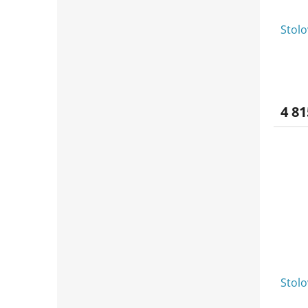
Stol
4 81
Stol