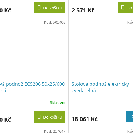
Do košíku
Do 
0 Kč
2 571 Kč
Kód:
501406
Kó
ová podnož EC5206 50x25/600
Stolová podnož elektricky
rná
zvedatelná
Skladem
D
Do košíku
18 061 Kč
0 Kč
Kód:
217647
Kó