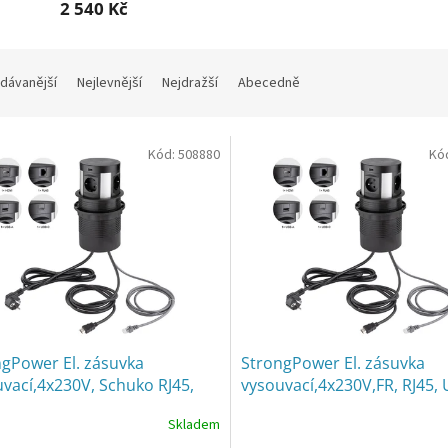
2 540 Kč
dávanější
Nejlevnější
Nejdražší
Abecedně
Kód:
508880
Kó
gPower El. zásuvka
StrongPower El. zásuvka
vací,4x230V, Schuko RJ45,
vysouvací,4x230V,FR, RJ45,
A+C, HDMI, bezdr nab
A+C, HDMI, bezdr nab
Skladem