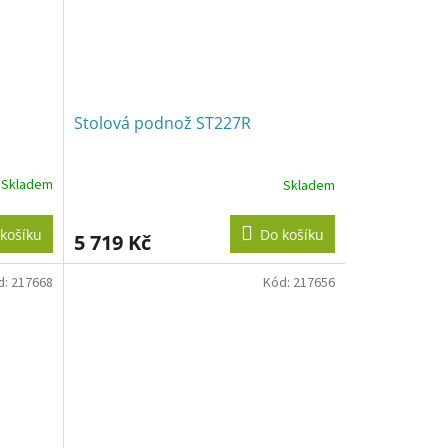
Stolová podnož ST227R
Skladem
Skladem
košíku
Do košíku
5 719 Kč
d:
217668
Kód:
217656