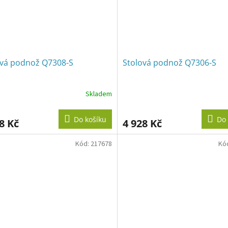
ová podnož Q7308-S
Stolová podnož Q7306-S
Skladem
Do košíku
Do 
8 Kč
4 928 Kč
Kód:
217678
Kó