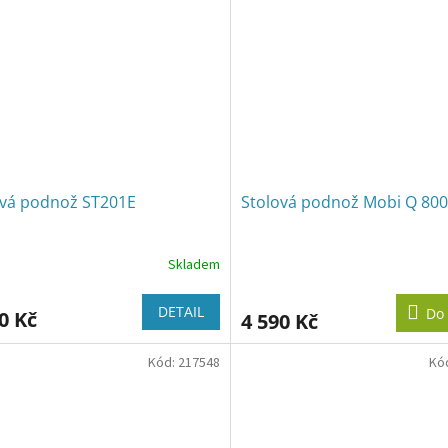
ová podnož ST201E
Stolová podnož Mobi Q 800
Skladem
DETAIL
Do 
0 Kč
4 590 Kč
Kód:
217548
Kó