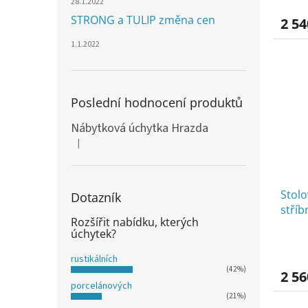
28.1.2022
STRONG a TULIP změna cen
2 54
1.1.2022
Poslední hodnocení produktů
Nábytková úchytka Hrazda
|
Hodnocení produktu je 5 z 5 hvězdiček.
Stol
Dotazník
stříb
Rozšířit nabídku, kterých
úchytek?
rustikálních
(42%)
2 56
porcelánových
(21%)