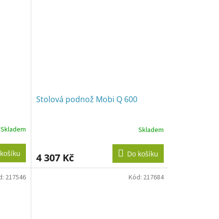
Stolová podnož Mobi Q 600
Skladem
Skladem
košíku
Do košíku
4 307 Kč
d:
217546
Kód:
217684