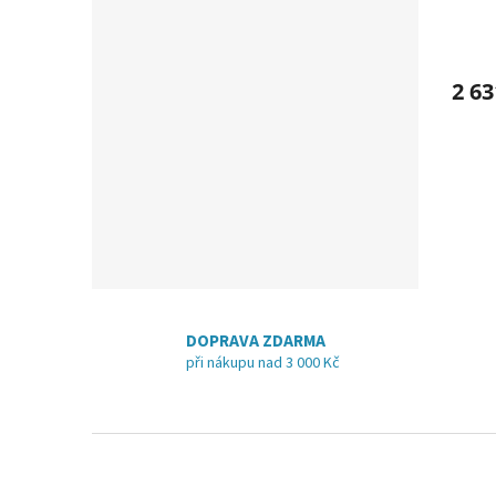
2 63
DOPRAVA ZDARMA
při nákupu nad 3 000 Kč
Z
á
p