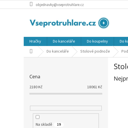
Přejít
objednavky@vseprotruhlare.cz
na
obsah
Hračky
Do kanceláře
Do koupelny
Do k
Domů
Do kanceláře
Stolové podnože
Po
P
Sto
o
s
Cena
Nejpr
t
r
2180
Kč
18061
Kč
a
n
n
í
p
a
Na skladě
19