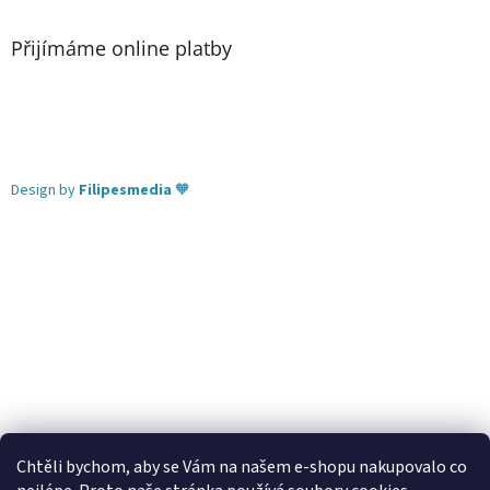
Přijímáme online platby
Design by
Filipesmedia
🧡
Chtěli bychom, aby se Vám na našem e-shopu nakupovalo co