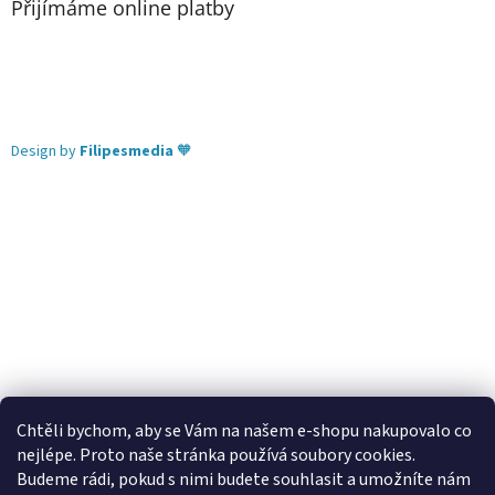
Přijímáme online platby
Design by
Filipesmedia
🧡
Chtěli bychom, aby se Vám na našem e-shopu nakupovalo co
nejlépe. Proto naše stránka používá soubory cookies.
Lekva nábytek
ubytování pod Pálavou
kování Tulip
Budeme rádi, pokud s nimi budete souhlasit a umožníte nám
úchytky Gamet
úchytky Siro
Blum - perfecting motion