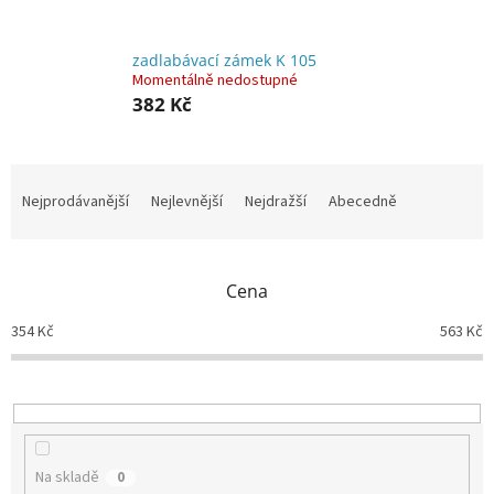
zadlabávací zámek K 105
Momentálně nedostupné
382 Kč
Ř
a
Nejprodávanější
Nejlevnější
Nejdražší
Abecedně
z
e
n
Cena
í
p
354
Kč
563
Kč
r
o
d
u
k
t
Na skladě
0
ů