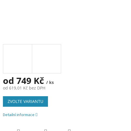
od
749 Kč
/ ks
od
619,01 Kč
bez DPH
Měrná
ZVOLTE VARIANTU
cena:
Detailní informace