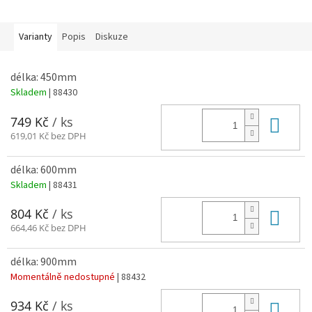
Varianty
Popis
Diskuze
délka: 450mm
Skladem
| 88430
Do 
749 Kč
/ ks
619,01 Kč bez DPH
délka: 600mm
Skladem
| 88431
Do 
804 Kč
/ ks
664,46 Kč bez DPH
délka: 900mm
Momentálně nedostupné
| 88432
Do 
934 Kč
/ ks