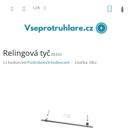
Přejít
NÁKUP
na
CZK
obsah
KOŠÍK
Relingová tyč
88430
Průměrné
11 hodnocení
Podrobnosti hodnocení
Značka:
Vibo
hodnocení
produktu
je
3,5
z
5
hvězdiček.