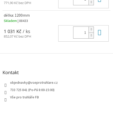
771,90 Kč bez DPH
délka: 1200mm
Skladem
| 88433
Do 
1 031 Kč
/ ks
852,07 Kč bez DPH
Z
á
p
a
Kontakt
t
í
objednavky
@
vseprotruhlare.cz
733 725 841 (Po-Pá 8:00-15:00)
Vše pro truhláře FB