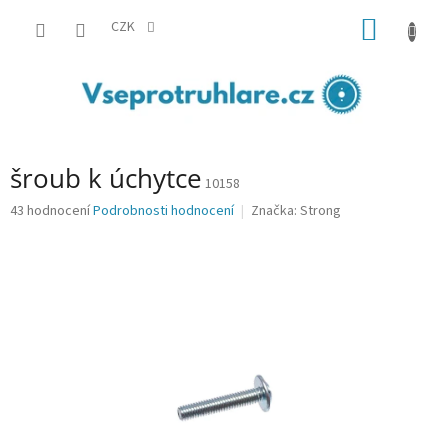
Přejít
NÁKUP
na
CZK
obsah
KOŠÍK
šroub k úchytce
10158
Průměrné
43 hodnocení
Podrobnosti hodnocení
Značka:
Strong
hodnocení
produktu
je
3,2
z
5
hvězdiček.