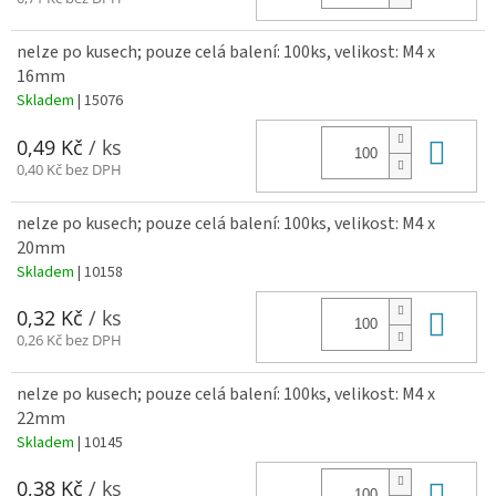
nelze po kusech; pouze celá balení: 100ks, velikost: M4 x
16mm
Skladem
| 15076
Do 
0,49 Kč
/ ks
0,40 Kč bez DPH
nelze po kusech; pouze celá balení: 100ks, velikost: M4 x
20mm
Skladem
| 10158
Do 
0,32 Kč
/ ks
0,26 Kč bez DPH
nelze po kusech; pouze celá balení: 100ks, velikost: M4 x
22mm
Skladem
| 10145
Do 
0,38 Kč
/ ks