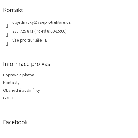
p
a
Kontakt
t
í
objednavky
@
vseprotruhlare.cz
733 725 841 (Po-Pá 8:00-15:00)
Vše pro truhláře FB
Informace pro vás
Doprava a platba
Kontakty
Obchodní podmínky
GDPR
Facebook