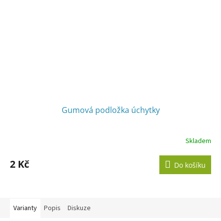
Gumová podložka úchytky
Skladem
Průměrné
hodnocení
produktu
2 Kč
Do košíku
je
5,0
z
5
hvězdiček.
Varianty
Popis
Diskuze