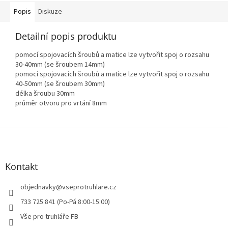
Popis
Diskuze
Detailní popis produktu
pomocí spojovacích šroubů a matice lze vytvořit spoj o rozsahu
30-40mm (se šroubem 14mm)
pomocí spojovacích šroubů a matice lze vytvořit spoj o rozsahu
40-50mm (se šroubem 30mm)
délka šroubu 30mm
průměr otvoru pro vrtání 8mm
Z
á
p
a
Kontakt
t
í
objednavky
@
vseprotruhlare.cz
733 725 841 (Po-Pá 8:00-15:00)
Vše pro truhláře FB