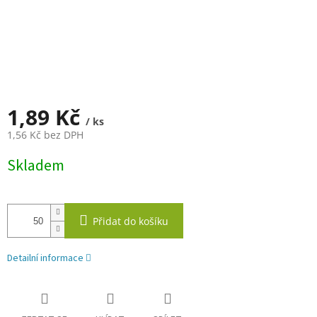
1,89 Kč
/ ks
1,56 Kč bez DPH
Měrná
Skladem
cena:
Přidat do košíku
Detailní informace