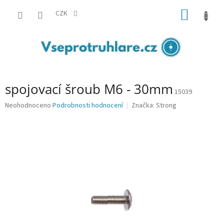
Přejít
NÁKUP
na
CZK
obsah
KOŠÍK
spojovací šroub M6 - 30mm
15039
Průměrné
Neohodnoceno
Podrobnosti hodnocení
Značka:
Strong
hodnocení
produktu
je
0,0
z
5
hvězdiček.