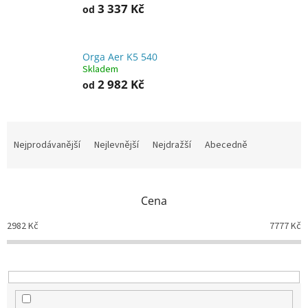
3 337 Kč
od
Orga Aer K5 540
Skladem
2 982 Kč
od
Ř
a
Nejprodávanější
Nejlevnější
Nejdražší
Abecedně
z
e
n
Cena
í
p
2982
Kč
7777
Kč
r
o
d
u
k