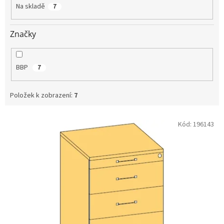
t
Na skladě
7
ů
Značky
BBP
7
Položek k zobrazení:
7
V
Kód:
196143
ý
p
i
s
p
r
o
d
u