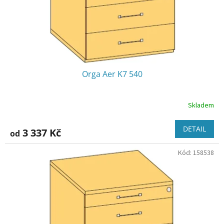
Orga Aer K7 540
Skladem
DETAIL
3 337 Kč
od
Kód:
158538