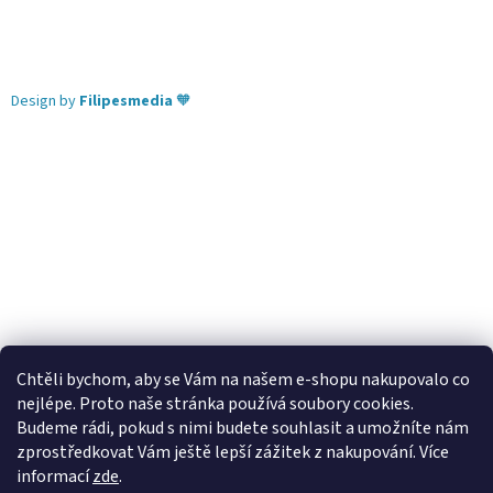
Design by
Filipesmedia
🧡
Chtěli bychom, aby se Vám na našem e-shopu nakupovalo co
nejlépe. Proto naše stránka používá soubory cookies.
Lekva nábytek
ubytování pod Pálavou
kování Tulip
Budeme rádi, pokud s nimi budete souhlasit a umožníte nám
úchytky Gamet
úchytky Siro
Blum - perfecting motion
zprostředkovat Vám ještě lepší zážitek z nakupování.
Více
informací
zde
.