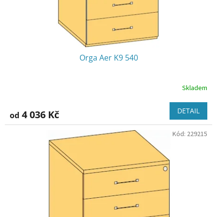
k
t
ů
Orga Aer K9 540
Skladem
DETAIL
4 036 Kč
od
Kód:
229215