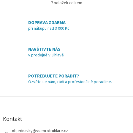
7
položek celkem
O
v
l
á
DOPRAVA ZDARMA
d
při nákupu nad 3 000 Kč
a
c
í
NAVŠTIVTE NÁS
p
v prodejně v Jihlavě
r
v
k
y
POTŘEBUJETE PORADIT?
v
Ozvěte se nám, rádi a profesionálně poradíme.
ý
p
i
Z
s
á
u
p
a
Kontakt
t
í
objednavky
@
vseprotruhlare.cz