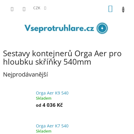
Přejít
NÁKUP
na
CZK
obsah
KOŠÍK
Sestavy kontejnerů Orga Aer pro
hloubku skříňky 540mm
Nejprodávanější
Orga Aer K9 540
Skladem
4 036 Kč
od
Orga Aer K7 540
Skladem