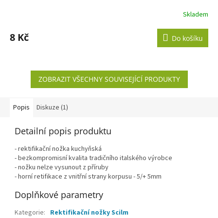
Skladem
8 Kč
Do košíku
ZOBRAZIT VŠECHNY SOUVISEJÍCÍ PRODUKTY
Popis
Diskuze (1)
Detailní popis produktu
- rektifikační nožka kuchyňská
- bezkompromisní kvalita tradičního italského výrobce
- nožku nelze vysunout z příruby
- horní retifikace z vnitřní strany korpusu - 5/+ 5mm
Doplňkové parametry
Kategorie
:
Rektifikační nožky Scilm