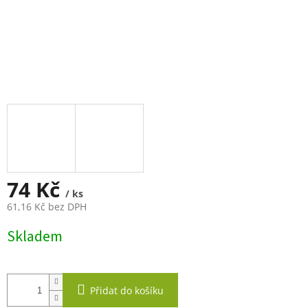
74 Kč
/ ks
61,16 Kč bez DPH
Měrná
Skladem
cena:
Přidat do košíku