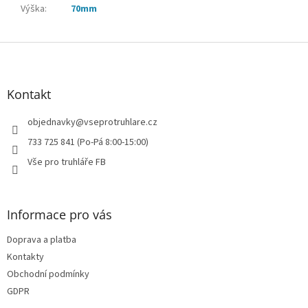
Výška
:
70mm
Z
á
p
a
Kontakt
t
í
objednavky
@
vseprotruhlare.cz
733 725 841 (Po-Pá 8:00-15:00)
Vše pro truhláře FB
Informace pro vás
Doprava a platba
Kontakty
Obchodní podmínky
GDPR