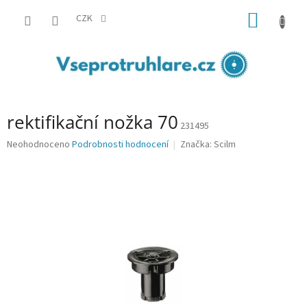
Přejít
NÁKUP
na
CZK
obsah
KOŠÍK
rektifikační nožka 70
231495
Průměrné
Neohodnoceno
Podrobnosti hodnocení
Značka:
Scilm
hodnocení
produktu
je
0,0
z
5
hvězdiček.