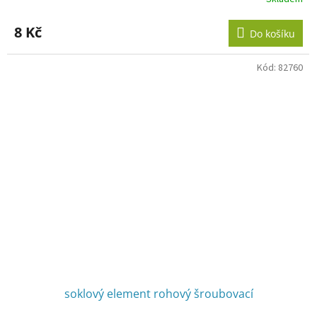
8 Kč
Do košíku
Kód:
82760
soklový element rohový šroubovací