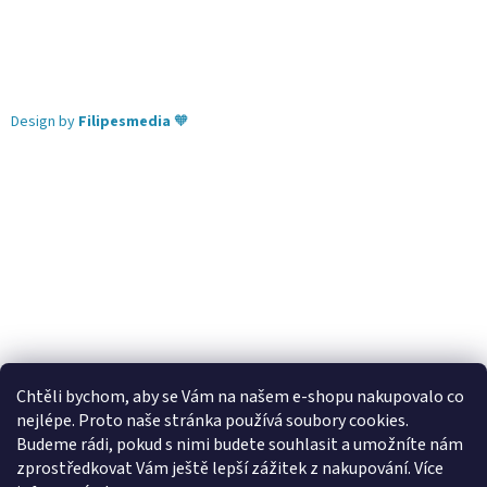
Design by
Filipesmedia
🧡
Chtěli bychom, aby se Vám na našem e-shopu nakupovalo co
nejlépe. Proto naše stránka používá soubory cookies.
Lekva nábytek
ubytování pod Pálavou
kování Tulip
Budeme rádi, pokud s nimi budete souhlasit a umožníte nám
úchytky Gamet
úchytky Siro
Blum - perfecting motion
zprostředkovat Vám ještě lepší zážitek z nakupování.
Více