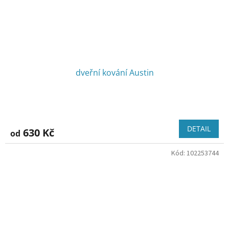
dveřní kování Austin
DETAIL
630 Kč
od
Kód:
102253744