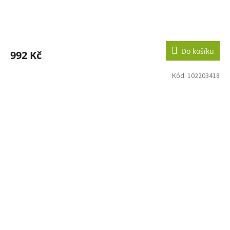
Do košíku
992 Kč
Kód:
102203418