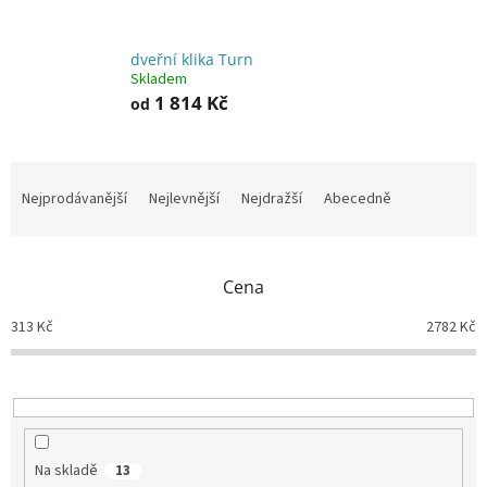
dveřní klika Turn
Skladem
1 814 Kč
od
Ř
a
Nejprodávanější
Nejlevnější
Nejdražší
Abecedně
z
e
n
Cena
í
p
313
Kč
2782
Kč
r
o
d
u
k
t
Na skladě
13
ů