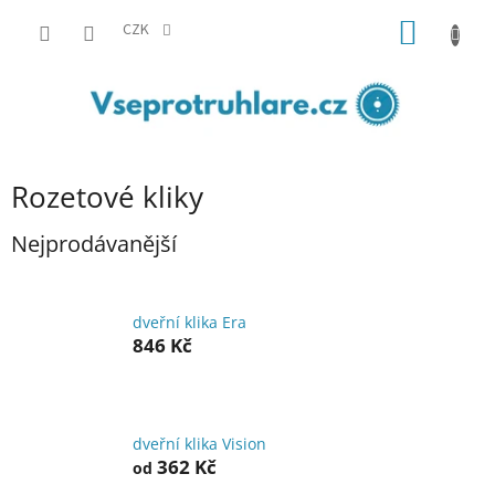
Přejít
NÁKUP
na
CZK
obsah
KOŠÍK
Rozetové kliky
Nejprodávanější
dveřní klika Era
846 Kč
dveřní klika Vision
362 Kč
od