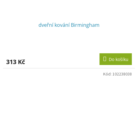
dveřní kování Birmingham
Do košíku
313 Kč
Kód:
102238038