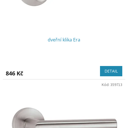
u
k
t
ů
dveřní klika Era
DETAIL
846 Kč
Kód:
359713