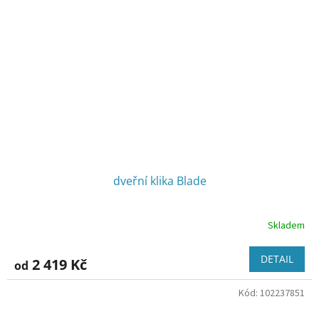
dveřní klika Blade
Skladem
DETAIL
2 419 Kč
od
Kód:
102237851