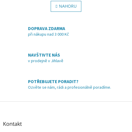
v
á
l
NAHORU
n
á
k
o
d
v
a
á
DOPRAVA ZDARMA
c
n
í
při nákupu nad 3 000 Kč
í
p
r
v
NAVŠTIVTE NÁS
k
v prodejně v Jihlavě
y
v
ý
p
POTŘEBUJETE PORADIT?
i
Ozvěte se nám, rádi a profesionálně poradíme.
s
u
Z
á
p
a
Kontakt
t