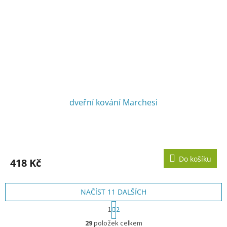
dveřní kování Marchesi
Do košíku
418 Kč
NAČÍST 11 DALŠÍCH
S
1
2
t
O
r
29
položek celkem