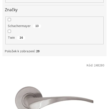
Značky
Schachermayer
13
Twin
16
Položek k zobrazení:
29
V
Kód:
248280
ý
p
i
s
p
r
o
d