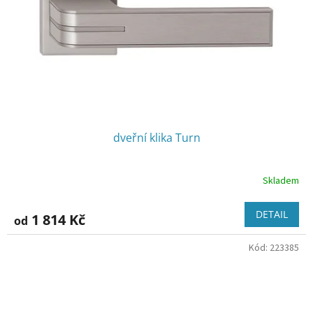
dveřní klika Turn
Skladem
DETAIL
1 814 Kč
od
Kód:
223385