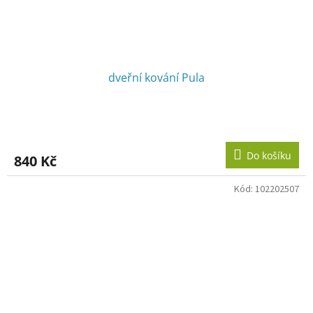
dveřní kování Pula
Do košíku
840 Kč
Kód:
102202507