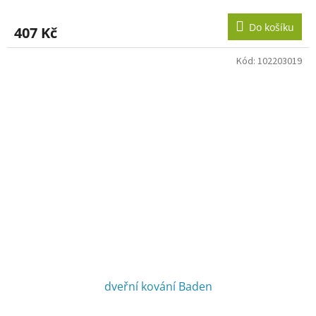
Do košíku
407 Kč
Kód:
102203019
dveřní kování Baden