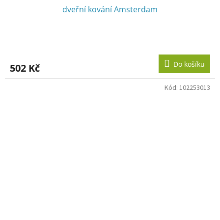
dveřní kování Amsterdam
Do košíku
502 Kč
Kód:
102253013