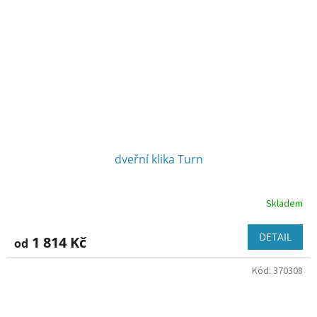
dveřní klika Turn
Skladem
DETAIL
1 814 Kč
od
Kód:
370308